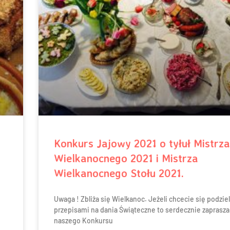
Konkurs Jajowy 2021 o tyłuł Mistrza
Wielkanocnego 2021 i Mistrza
m
Wielkanocnego Stołu 2021.
Uwaga ! Zbliża się Wielkanoc. Jeżeli chcecie się podzie
przepisami na dania Świąteczne to serdecznie zaprasz
naszego Konkursu