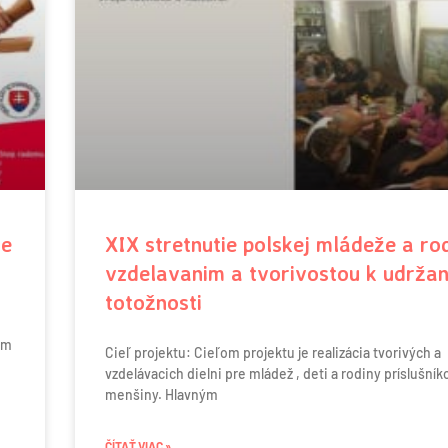
ie
XIX stretnutie polskej mládeže a ro
vzdelavanim a tvorivostou k udržan
totožnosti
om
Cieľ projektu: Cieľom projektu je realizácia tvorivých a
vzdelávacich dielni pre mládež , deti a rodiny príslušník
menšiny. Hlavným
ČÍTAŤ VIAC »