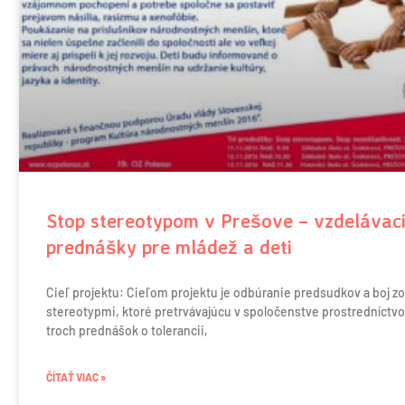
Stop stereotypom v Prešove – vzdelávac
prednášky pre mládež a deti
Cieľ projektu: Cieľom projektu je odbúranie predsudkov a boj zo
stereotypmi, ktoré pretrvávajúcu v spoločenstve prostredníctv
troch prednášok o tolerancii,
ČÍTAŤ VIAC »