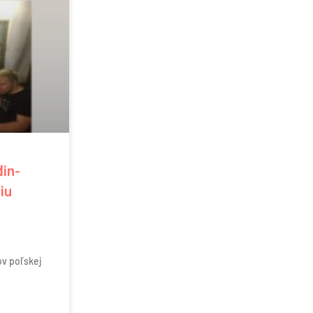
din-
iu
ov poľskej