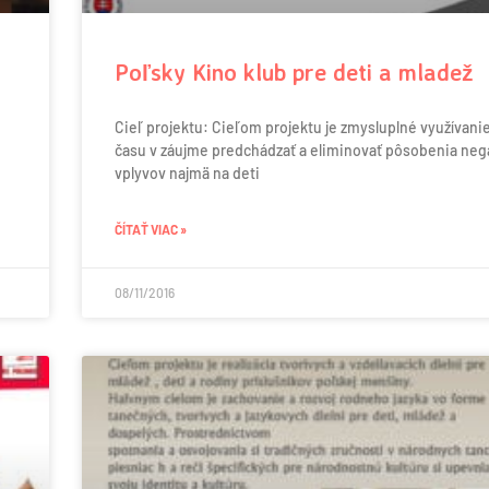
Poľsky Kino klub pre deti a mladež
Cieľ projektu: Cieľom projektu je zmysluplné využívani
času v záujme predchádzať a eliminovať pôsobenia neg
vplyvov najmä na deti
ČÍTAŤ VIAC »
08/11/2016