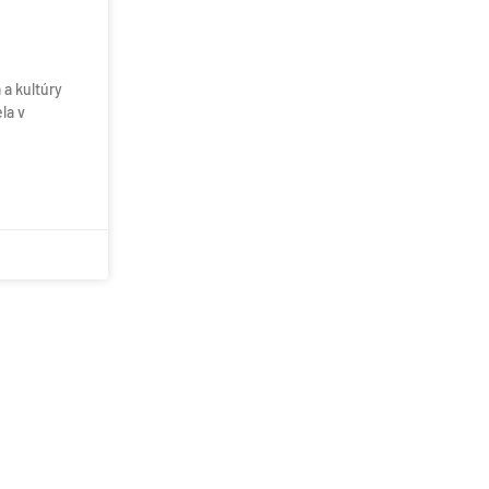
 a kultúry
la v