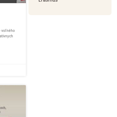
e voľného
atívnych