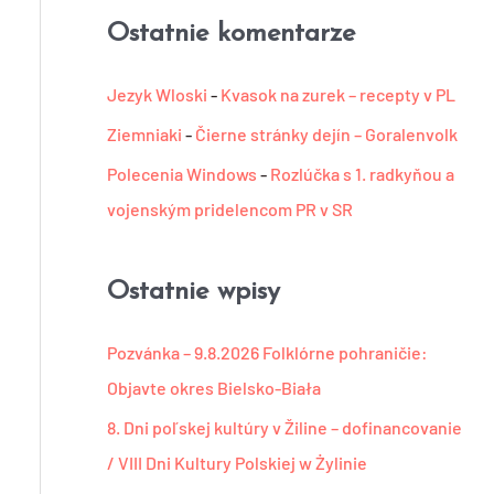
r
Ostatnie komentarze
i
e
Jezyk Wloski
-
Kvasok na zurek – recepty v PL
Ziemniaki
-
Čierne stránky dejín – Goralenvolk
Polecenia Windows
-
Rozlúčka s 1. radkyňou a
vojenským pridelencom PR v SR
Ostatnie wpisy
Pozvánka – 9.8.2026 Folklórne pohraničie:
Objavte okres Bielsko-Biała
8. Dni poľskej kultúry v Žiline – dofinancovanie
/ VIII Dni Kultury Polskiej w Żylinie