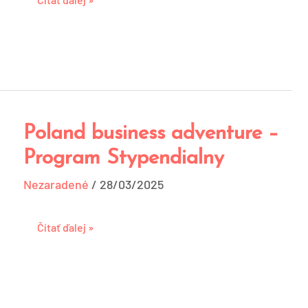
Poland business adventure –
Poland
business
Program Stypendialny
adventure
Nezaradené
–
/
28/03/2025
Program
Stypendialny
Čítať ďalej »