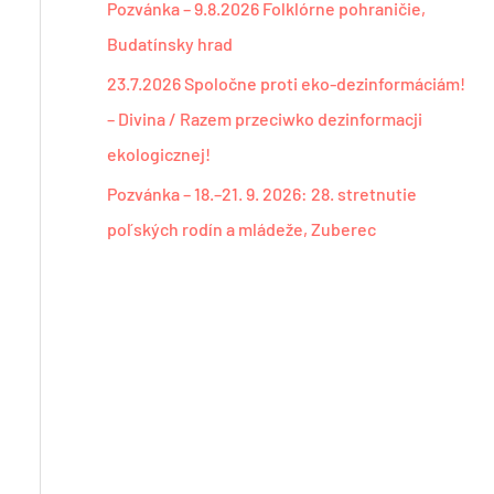
Pozvánka – 9.8.2026 Folklórne pohraničie,
Budatínsky hrad
23.7.2026 Spoločne proti eko-dezinformáciám!
– Divina / Razem przeciwko dezinformacji
ekologicznej!
Pozvánka – 18.–21. 9. 2026: 28. stretnutie
poľských rodín a mládeže, Zuberec