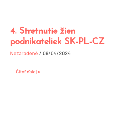
4. Stretnutie žien
4.
Stretnutie
podnikateliek SK-PL-CZ
žien
Nezaradené
podnikateliek
/
08/04/2024
SK-
PL-
Čítať ďalej »
CZ