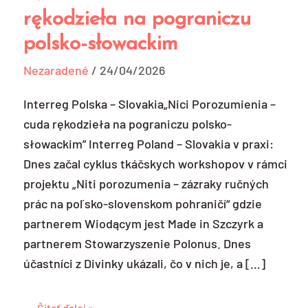
Porozumienia
rękodzieła na pograniczu
–
polsko-słowackim
cuda
rękodzieła
Nezaradené
/
24/04/2026
na
pograniczu
Interreg Polska – Slovakia„Nici Porozumienia –
polsko-
cuda rękodzieła na pograniczu polsko-
słowackim
słowackim” Interreg Poland – Slovakia v praxi:
Dnes začal cyklus tkáčskych workshopov v rámci
projektu „Niti porozumenia – zázraky ručných
prác na poľsko-slovenskom pohraničí“ gdzie
partnerem Wiodącym jest Made in Szczyrk a
partnerem Stowarzyszenie Polonus. Dnes
účastníci z Divinky ukázali, čo v nich je, a […]
Čítať ďalej »