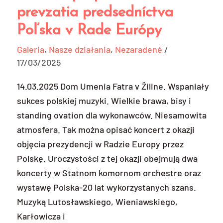
pri
prevzatia predsedníctva
príležitosti
Poľska v Rade Európy
prevzatia
predsedníctva
Galeria
,
Nasze działania
,
Nezaradené
/
Poľska
17/03/2025
v
Rade
14.03.2025 Dom Umenia Fatra v Žiline. Wspaniały
Európy
sukces polskiej muzyki. Wielkie brawa, bisy i
standing ovation dla wykonawców. Niesamowita
atmosfera. Tak można opisać koncert z okazji
objęcia prezydencji w Radzie Europy przez
Polskę. Uroczystości z tej okazji obejmują dwa
koncerty w Statnom komornom orchestre oraz
wystawę Polska-20 lat wykorzystanych szans.
Muzyką Lutosławskiego, Wieniawskiego,
Karłowicza i