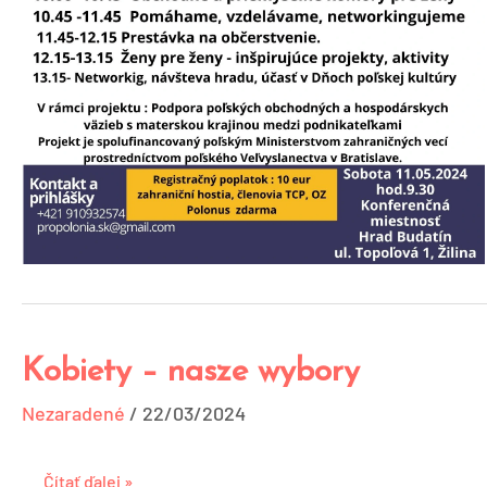
Kobiety – nasze wybory
Kobiety
–
Nezaradené
/
22/03/2024
nasze
wybory
Čítať ďalej »