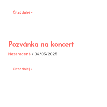
Čítať ďalej »
Pozvánka na koncert
Pozvánka
na
Nezaradené
/
04/03/2025
koncert
Čítať ďalej »