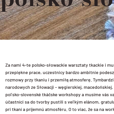
Za nami 4-te polsko-słowackie warsztaty tkackie i mu
przepiękne prace, uczestnicy bardzo ambitnie podeszli
rozmowy przy tkaniu i przemiłą atmosferę. Tymbardzie
narodowych ze Słowacji – węgierskiej, macedońskiej, b
poľsko-slovenské tkáčske workshopy a musíme vás varo
účastníci sa do tvorby pustili s veľkým elánom, grat
pri tkaní a príjemnú atmosféru. O to viac, že sa na 