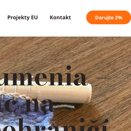
Projekty EU
Kontakt
Darujte 2%
zumenia –
ác na
ohraničí