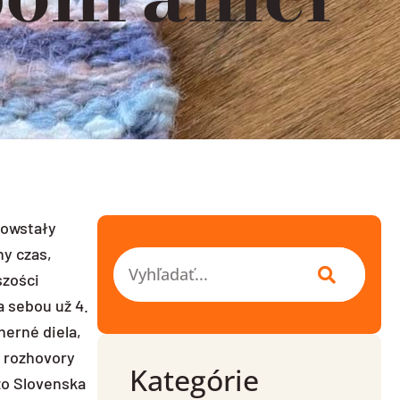
powstały
ny czas,
Vyhľadať
szości
a sebou už 4.
herné diela,
, rozhovory
Kategórie
zo Slovenska