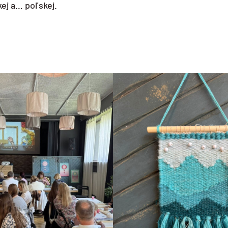
ej a… poľskej.