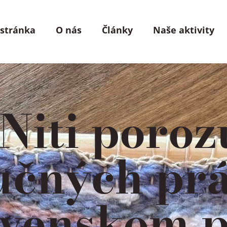
 stránka
O nás
Články
Naše aktivity
 Niti poro
učných pr
ovenskom p