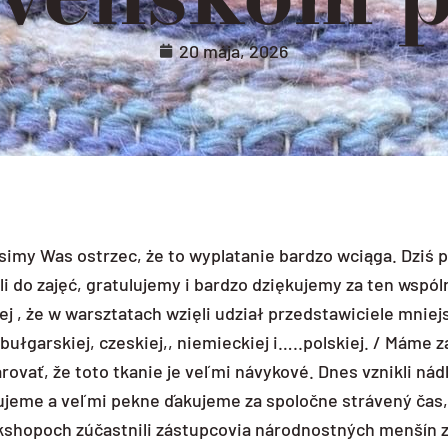
20 mája, 2026
simy Was ostrzec, że to wyplatanie bardzo wciąga. Dziś 
 do zajęć, gratulujemy i bardzo dziękujemy za ten wspól
j , że w warsztatach wzięli udział przedstawiciele mniej
ułgarskiej, czeskiej,, niemieckiej i…..polskiej. / Máme z
vať, že toto tkanie je veľmi návykové. Dnes vznikli nád
ulujeme a veľmi pekne ďakujeme za spoločne strávený čas
workshopoch zúčastnili zástupcovia národnostných menšín 