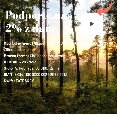
Podporte nás
2% z dane
Obchodné meno (Názov):
OBČIANSKE ZDRUŽENIE POLONUS v
Žiline
Právna forma:
Občianske združenie
IČO/SID:
42057493
Sídlo:
A. Rudnaya 105 01001 Žilina
IBAN:
SK84 1100 0000 0026 2982 3513
Swift:
TATRSKBX