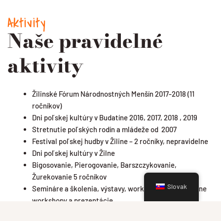
Aktivity
Naše pravidelné
aktivity
Žilinské Fórum Národnostných Menšín 2017-2018 (11
ročníkov)
Dni poľskej kultúry v Budatíne 2016, 2017, 2018 , 2019
Stretnutie poľských rodín a mládeže od 2007
Festival poľskej hudby v Žiline – 2 ročníky, nepravidelne
Dni poľskej kultúry v Žilne
Bigosovanie, Pierogovanie, Barszczykovanie,
Žurekovanie 5 ročníkov
Slovak
Semináre a školenia, výstavy, workshopy, príležitostne
workshopy a prezentácie
Veľká Noc, Vianoce, Ondrejská noc, atď