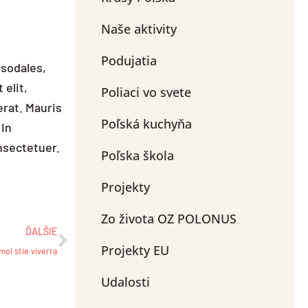
Naše aktivity
Podujatia
 sodales,
 elit,
Poliaci vo svete
erat. Mauris
Poľská kuchyňa
 In
nsectetuer.
Poľska škola
Projekty
Ďalšie
Zo života OZ POLONUS
ĎALŠIE
Projekty EU
mol stie viverra
Udalosti