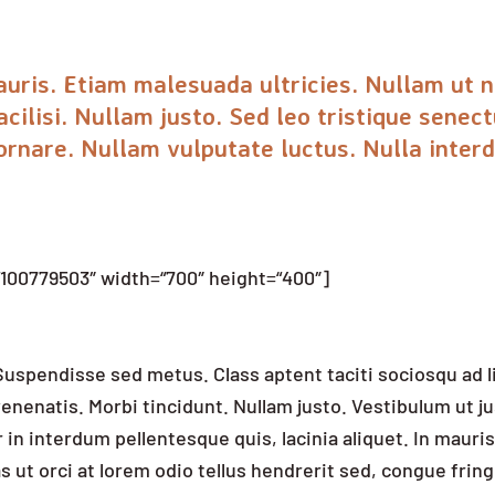
uris. Etiam malesuada ultricies. Nullam ut n
cilisi. Nullam justo. Sed leo tristique senect
 ornare. Nullam vulputate luctus. Nulla inter
100779503″ width=“700″ height=“400″]
 Suspendisse sed metus. Class aptent taciti sociosqu ad l
enatis. Morbi tincidunt. Nullam justo. Vestibulum ut ju
n interdum pellentesque quis, lacinia aliquet. In mauris
 ut orci at lorem odio tellus hendrerit sed, congue fringi