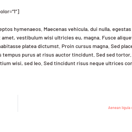
olor=“1″]
nceptos hymenaeos. Maecenas vehicula, dui nulla, egestas
amet, vestibulum wisi ultricies eu, magna. Fusce aliquet
c habitasse platea dictumst. Proin cursus magna. Sed plac
 tempus purus at risus auctor tincidunt. Sed sed tortor.
tium wisi, sed leo. Sed tincidunt risus neque ultrices co
Aenean ligula 