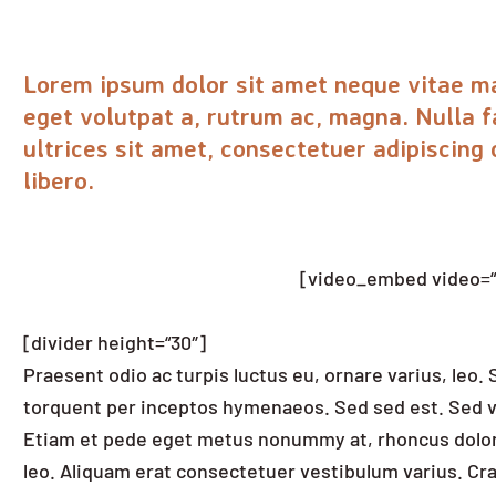
Lorem ipsum dolor sit amet neque vitae ma
eget volutpat a, rutrum ac, magna. Nulla fa
ultrices sit amet, consectetuer adipiscing
libero.
[video_embed video=“
[divider height=“30″]
Praesent odio ac turpis luctus eu, ornare varius, leo.
torquent per inceptos hymenaeos. Sed sed est. Sed ven
Etiam et pede eget metus nonummy at, rhoncus dolor i
leo. Aliquam erat consectetuer vestibulum varius. Cras