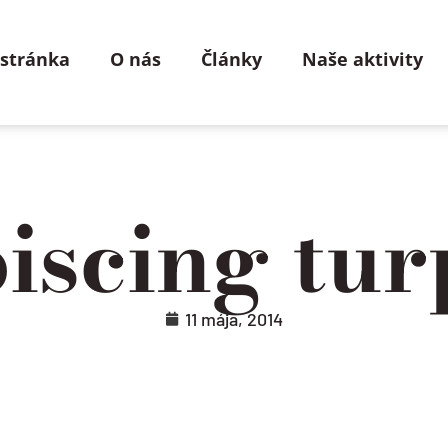
 stránka
O nás
Články
Naše aktivity
piscing tur
11 mája, 2014