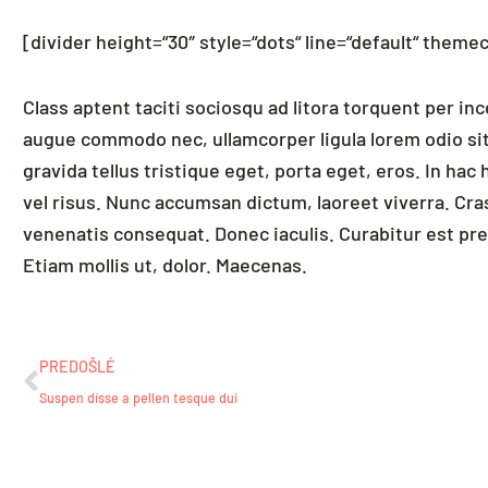
[divider height=“30″ style=“dots“ line=“default“ themec
Class aptent taciti sociosqu ad litora torquent per i
augue commodo nec, ullamcorper ligula lorem odio sit 
gravida tellus tristique eget, porta eget, eros. In ha
vel risus. Nunc accumsan dictum, laoreet viverra. Cras
venenatis consequat. Donec iaculis. Curabitur est pre
Etiam mollis ut, dolor. Maecenas.
Prev
PREDOŠLÉ
Suspen disse a pellen tesque dui