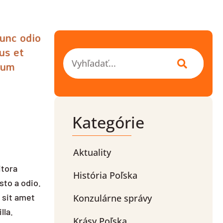
unc odio
us et
Vyhľadať
dum
Kategórie
Aktuality
itora
História Poľska
sto a odio.
 sit amet
Konzulárne správy
lla.
Krásy Poľska