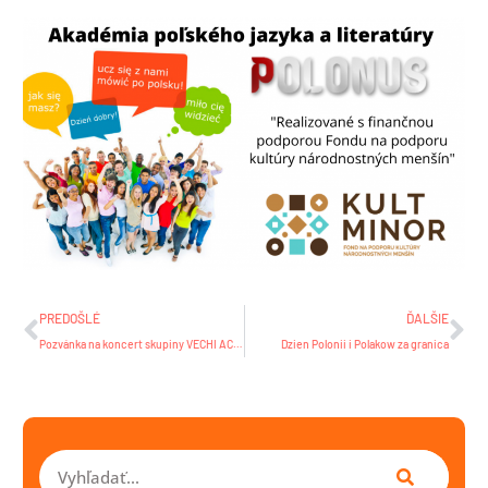
Prev
Ďa
PREDOŠLÉ
ĎALŠIE
Pozvánka na koncert skupiny VECHI ACUM z Krakova
Dzien Polonii i Polakow za granica
Vyhľadať