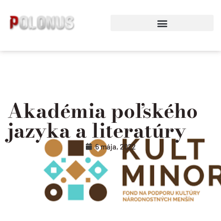
Preskočiť
na
obsah
Akadémia poľského
jazyka a literatúry
6 mája, 2022