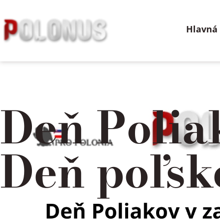
Preskočiť
na
Hlavná
obsah
Deň Poliak
Deň poľsk