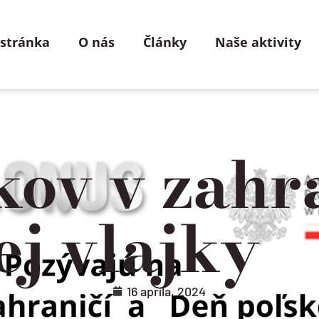
 stránka
O nás
Články
Naše aktivity
ov v zahra
ej vlajky
16 apríla, 2024