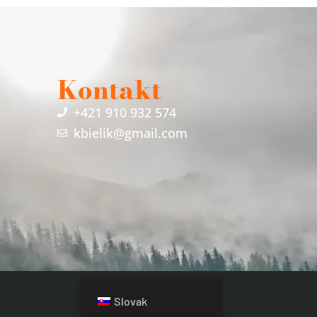
Kontakt
+421 910 932 574
kbielik@gmail.com
Slovak