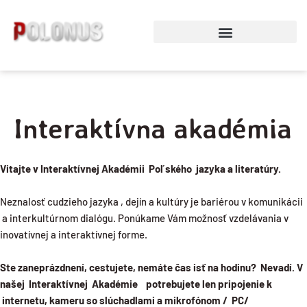
Preskočiť
na
obsah
Interaktívna akadémia
Vitajte v Interaktívnej Akadémii Poľského jazyka a literatúry.
Neznalosť cudzieho jazyka , dejín a kultúry je bariérou v komunikácii
a interkultúrnom dialógu. Ponúkame Vám možnosť vzdelávania v
inovatívnej a interaktívnej forme.
Ste zaneprázdnení, cestujete, nemáte čas isť na hodinu? Nevadí. V
našej Interaktívnej Akadémie potrebujete len pripojenie k
internetu, kameru so slúchadlami a mikrofónom / PC/