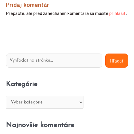
Pridaj komentár
Prepáčte, ale pred zanechaním komentára sa musíte
prihlásiť
.
H
K
Hľadať
ľ
a
a
t
Kategórie
d
e
a
g
ť
ó
r
i
Najnovšie komentáre
e