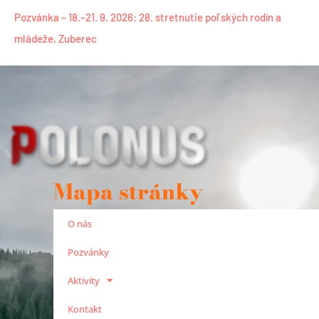
Pozvánka – 18.–21. 9. 2026: 28. stretnutie poľských rodín a
mládeže, Zuberec
Mapa stránky
O nás
Pozvánky
Aktivity
Kontakt