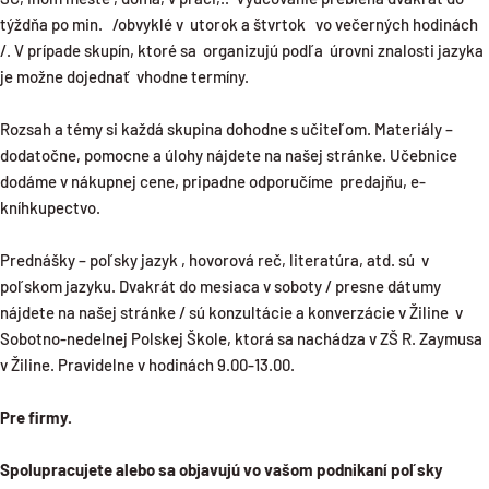
týždňa po min. /obvyklé v utorok a štvrtok vo večerných hodinách
/. V prípade skupín, ktoré sa organizujú podľa úrovni znalosti jazyka
je možne dojednať vhodne termíny.
Rozsah a témy si každá skupina dohodne s učiteľom. Materiály –
dodatočne, pomocne a úlohy nájdete na našej stránke. Učebnice
dodáme v nákupnej cene, pripadne odporučíme predajňu, e-
kníhkupectvo.
Prednášky – poľsky jazyk , hovorová reč, literatúra, atd. sú v
poľskom jazyku. Dvakrát do mesiaca v soboty / presne dátumy
nájdete na našej stránke / sú konzultácie a konverzácie v Žiline v
Sobotno-nedelnej Polskej Škole, ktorá sa nachádza v ZŠ R. Zaymusa
v Žiline. Pravidelne v hodinách 9.00-13.00.
Pre firmy.
Spolupracujete alebo sa objavujú vo vašom podnikaní poľsky