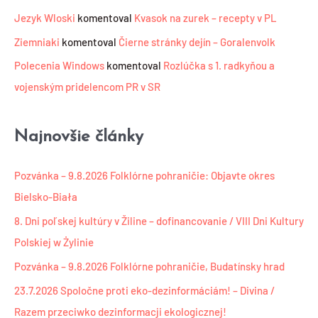
Jezyk Wloski
komentoval
Kvasok na zurek – recepty v PL
Ziemniaki
komentoval
Čierne stránky dejín – Goralenvolk
Polecenia Windows
komentoval
Rozlúčka s 1. radkyňou a
vojenským pridelencom PR v SR
Najnovšie články
Pozvánka – 9.8.2026 Folklórne pohraničie: Objavte okres
Bielsko-Biała
8. Dni poľskej kultúry v Žiline – dofinancovanie / VIII Dni Kultury
Polskiej w Żylinie
Pozvánka – 9.8.2026 Folklórne pohraničie, Budatínsky hrad
23.7.2026 Spoločne proti eko-dezinformáciám! – Divina /
Razem przeciwko dezinformacji ekologicznej!