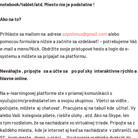
notebook/tablet/atd. Miesto nie je podstatne !
Ako na to?
Prihláste sa mailom na adrese
ozpolonus@gmail.com
alebo
pomocou formulára nižsie a začnite sa vzdelávať! – potrebujeme Váš
e-mail a meno/Nick. Obdržite svoje prístupové heslo a login do e-
systemu a môžete sa pripájať na platformu.
Neváhajte , pripojte sa a účte sa po poľsky interaktívne rýchlo a
hlavne online.
Na e-learningovej platforme ste v priamej komunikácii s
vyučujúcim/prednášateľom a svojou skupinou . Všetci sa vidíte ,
počujete, môžete aj chatovať . Pracujete aj na tabuli kde učiteľ, Vy
alebo Vaši kolegovia píšete, riešite úlohy , atd. Ako na Skype, len
s tým rozdielom, že sa nachádzate vo virtuálnej triede. Pripojte sa z
každého miesta, kde je internet aj keď sa nachádzate v zahraničí, na
SC, inom meste , doma, v práci,.. Vyučovanie prebieha dvakrát do