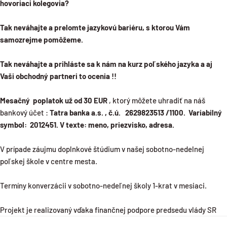
hovoriaci kolegovia?
Tak neváhajte a prelomte jazykovú bariéru, s ktorou Vám
samozrejme pomôžeme.
Tak neváhajte a prihláste sa k nám na kurz poľského jazyka a aj
Vaši obchodný partneri to ocenia !!
Mesačný poplatok už
od 30 EUR
, ktorý môžete uhradiť na náš
bankový účet :
Tatra banka a.s. , č.ú. 2629823513 /1100. Variabilný
symbol: 2012451. V texte: meno, priezvisko, adresa.
V prípade záujmu doplnkové štúdium v našej sobotno-nedelnej
poľskej škole v centre mesta.
Termíny konverzácii v sobotno-nedeľnej školy 1-krat v mesiaci.
Projekt je realizovaný vďaka finančnej podpore predsedu vlády SR