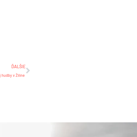
Ďalšie
ĎALŠIE
j hudby v Žiline