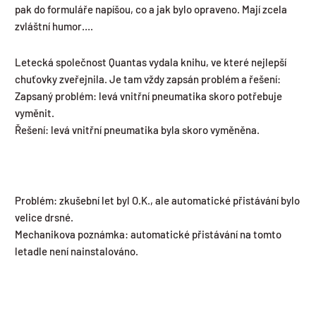
pak do formuláře napíšou, co a jak bylo opraveno. Mají zcela
zvláštní humor….
Letecká společnost Quantas vydala knihu, ve které nejlepší
chuťovky zveřejnila. Je tam vždy zapsán problém a řešení:
Zapsaný problém: levá vnitřní pneumatika skoro potřebuje
vyměnit.
Řešení: levá vnitřní pneumatika byla skoro vyměněna.
Problém: zkušební let byl O.K., ale automatické přistávání bylo
velice drsné.
Mechanikova poznámka: automatické přistávání na tomto
letadle není nainstalováno.