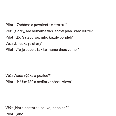
Pilot: „Žádáme o povolení ke startu.“
Věž: „Sorry, ale nemáme váš letový plán, kam letíte?“
Pilot: „Do Salzburgu, jako každý pondělí“
Věž: „Dneska je úterý“
Pilot: „To je super, tak to máme dnes volno.“
Věž: „Vaše výška a pozice?“
Pilot: „Měřím 180 a sedím vepředu vlevo“.
Věž: „Máte dostatek paliva, nebo ne?“
Pilot: „Ano“