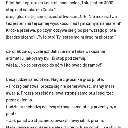
Pilot helikoptera do kontroli podejscia: „Tak, jestem 3000
stóp nad namiarem Cubla.“
drugi glos na tej samej czestotliwosci: „NIE! Nie mozesz! Ja
tez jestem na tej samej wysokosci nad tym samym namiarem!“
Krótka przerwa, po czym odzywa sie glos pierwszego pilota
(bardzo glosno): „Ty idioto! Ty jestes moim drugim pilotem!“
członek załogi: „Zaraz! Daliście nam takie wskazanie
altimetru, jakbyśmy byli 15 stóp pod ziemią!“
wieża: „No to peryskop do góry i kolowac do rampy!“
Lecą ludzie samolotem. Nagle z głośnika głos pilota.
– Proszę państwa, proszę się nie denerwować, mamy małą
awarię. Proszę przejść na lewą stronę samolotu i spojrzeć
przez okienka.
Ludzie przechodzą na lewą stronę, samolot się przechyla, a
pilot:
– Jak państwo słusznie zauważyli, lewy silnik płonie.
Mała panika na pokładzie ale od czego drugi silnik… Za chwilę