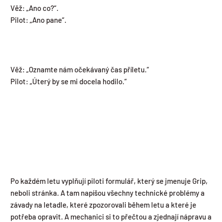
Věž: „Ano co?“.
Pilot: „Ano pane“.
Věž: „Oznamte nám očekávaný čas příletu.“
Pilot: „Úterý by se mi docela hodilo.“
Po každém letu vyplňují piloti formulář, který se jmenuje Grip,
neboli stránka. A tam napíšou všechny technické problémy a
závady na letadle, které zpozorovali během letu a které je
potřeba opravit. A mechanici si to přečtou a zjednají nápravu a