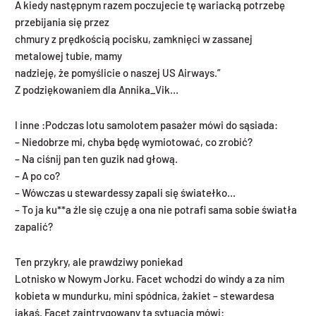
A kiedy następnym razem poczujecie tę wariacką potrzebę
przebijania się przez
chmury z prędkością pocisku, zamknięci w zassanej
metalowej tubie, mamy
nadzieję, że pomyślicie o naszej US Airways.”
Z podziękowaniem dla Annika_Vik…
I inne :Podczas lotu samolotem pasażer mówi do sąsiada:
– Niedobrze mi, chyba będę wymiotować, co zrobić?
– Na ciśnij pan ten guzik nad głową.
– A po co?
– Wówczas u stewardessy zapali się światełko…
– To ja ku**a źle się czuję a ona nie potrafi sama sobie światła
zapalić?
Ten przykry, ale prawdziwy poniekad
Lotnisko w Nowym Jorku. Facet wchodzi do windy a za nim
kobieta w mundurku, mini spódnica, żakiet – stewardesa
jakaś. Facet zaintrygowany ta sytuacja mówi: