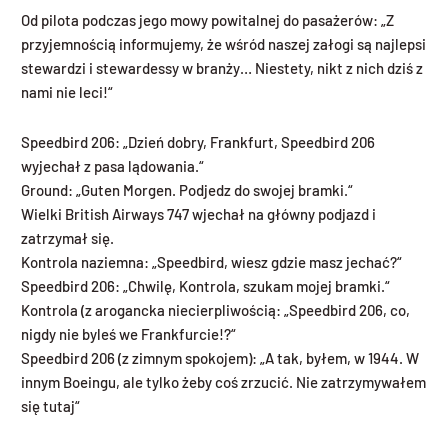
Od pilota podczas jego mowy powitalnej do pasażerów: „Z
przyjemnością informujemy, że wśród naszej załogi są najlepsi
stewardzi i stewardessy w branży… Niestety, nikt z nich dziś z
nami nie leci!“
Speedbird 206: „Dzień dobry, Frankfurt, Speedbird 206
wyjechał z pasa lądowania.“
Ground: „Guten Morgen. Podjedz do swojej bramki.“
Wielki British Airways 747 wjechał na główny podjazd i
zatrzymał się.
Kontrola naziemna: „Speedbird, wiesz gdzie masz jechać?“
Speedbird 206: „Chwilę, Kontrola, szukam mojej bramki.“
Kontrola (z arogancka niecierpliwością: „Speedbird 206, co,
nigdy nie byleś we Frankfurcie!?“
Speedbird 206 (z zimnym spokojem): „A tak, byłem, w 1944. W
innym Boeingu, ale tylko żeby coś zrzucić. Nie zatrzymywałem
się tutaj“