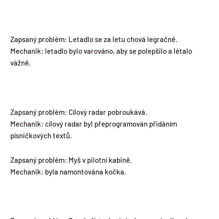
Zapsaný problém: Letadlo se za letu chová legračně.
Mechanik: letadlo bylo varováno, aby se polepšilo a létalo
vážně.
Zapsaný problém: Cílový radar pobroukává.
Mechanik: cílový radar byl přeprogramován přidáním
písničkových textů.
Zapsaný problém: Myš v pilotní kabině.
Mechanik: byla namontována kočka.