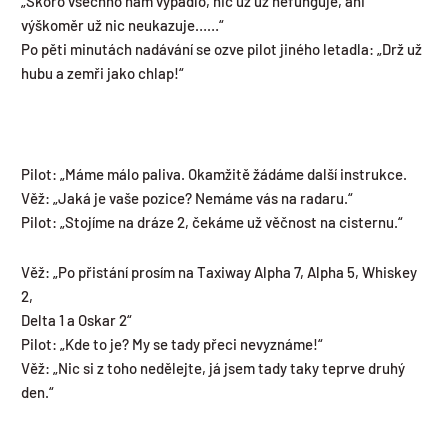
„Skoro všechno nám vypadlo, nic už už nefunguje, ani
výškoměr už nic neukazuje……“
Po pěti minutách nadávání se ozve pilot jiného letadla: „Drž už
hubu a zemři jako chlap!“
Pilot: „Máme málo paliva. Okamžitě žádáme další instrukce.
Věž: „Jaká je vaše pozice? Nemáme vás na radaru.“
Pilot: „Stojíme na dráze 2, čekáme už věčnost na cisternu.“
Věž: „Po přistání prosím na Taxiway Alpha 7, Alpha 5, Whiskey
2,
Delta 1 a Oskar 2“
Pilot: „Kde to je? My se tady přeci nevyznáme!“
Věž: „Nic si z toho nedělejte, já jsem tady taky teprve druhý
den.“