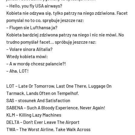
– Hello, you fly USA airways?
Kobieta nie odzywa się, tylko patrzy na niego zdziwiona. Facet
pomyslal no to co, sprębuje jeszcze raz:
– Flugen sie Lufthansa ja?
Kobieta bardziej zdziwona patrzy na niego i nic nie mówi. No
trudno pomyślał facet… spróbuję jeszcze raz:
– Volare sinora Alitalia?
Wtedy kobieta mówi:
– A w mordę chcesz palancie?!
– Aha, LOT!
LOT – Late Or Tomorrow, Last One There, Luggage On
Tarmack, Lands Often on Tempelhof.
SAS – stosunek And Satisfaction
SABENA – Such A Bloody Experience, Never Again!
KLM – Killing Lazy Machines
DELTA – Don’t Ever Leave The Airport
TWA – The Worst Airline, Take Walk Across