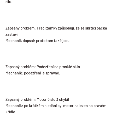
sílu.
Zapsaný problém: Třecí zámky způsobují, že se škrtící páčka
zastaví.
Mechanik dopsal: proto tam také jsou.
Zapsaný problém: Podezření na prasklé sklo.
Mechanik: podezření je správné.
Zapsaný problém: Motor číslo 3 chybí!
Mechanik: po krátkém hledání byl motor nalezen na pravém
křídle.