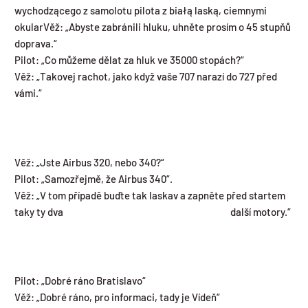
wychodzącego z samolotu pilota z białą laską, ciemnymi
okular
Věž: „Abyste zabránili hluku, uhněte prosím o 45 stupňů
doprava.“
Pilot: „Co můžeme dělat za hluk ve 35000 stopách?“
Věž: „Takovej rachot, jako když vaše 707 narazí do 727 před
vámi.“
Věž: „Jste Airbus 320, nebo 340?“
Pilot: „Samozřejmě, že Airbus 340“.
Věž: „V tom případě buďte tak laskav a zapněte před startem
taky ty dva další motory.“
Pilot: „Dobré ráno Bratislavo“
Věž: „Dobré ráno, pro informaci, tady je Vídeň“