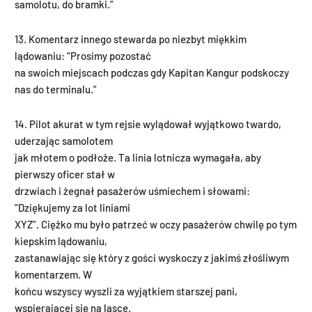
samolotu, do bramki.”
13. Komentarz innego stewarda po niezbyt miękkim
lądowaniu: “Prosimy pozostać
na swoich miejscach podczas gdy Kapitan Kangur podskoczy
nas do terminalu.”
14. Pilot akurat w tym rejsie wylądował wyjątkowo twardo,
uderzając samolotem
jak młotem o podłoże. Ta linia lotnicza wymagała, aby
pierwszy oficer stał w
drzwiach i żegnał pasażerów uśmiechem i słowami:
“Dziękujemy za lot liniami
XYZ”. Ciężko mu było patrzeć w oczy pasażerów chwilę po tym
kiepskim lądowaniu,
zastanawiając się który z gości wyskoczy z jakimś złośliwym
komentarzem. W
końcu wszyscy wyszli za wyjątkiem starszej pani,
wspierającej się na lasce.