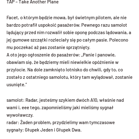
TAP – Take Another Plane
Facet, o którym będzie mowa, był świetnym pilotem, ale nie
bardzo potrafił uspokoić pasażerów. Pewnego razu samolot
lądujący przed nim rozwalił sobie oponę podczas lądowania, a
jej gumowe szczątki rozleciały się po całym pasie. Polecono
mu poczekać aż pas zostanie sprzątnięty.
A oto jego ogłoszenie do pasażerów: „Panie i panowie,
obawiam się, że będziemy mieli niewielkie opóźnienie w
przylocie. Na dole zamknięto lotnisko do chwili, gdy to, co
zostało z ostatniego samolotu, który tam wylądował, zostanie
usunięte.“
samolot: Radar, jesteśmy szykiem dwóch A10, właśnie nad
wami i, eee tego, zapomnieliśmy jaki mieliśmy sygnał
wywoławczy.
radar: Żaden problem, przydzielimy wam tymczasowe
sygnały: Głupek Jeden i Głupek Dwa.