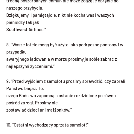
trochę poszarpanych chmur, ale może zdążą je obrębić do
naszego przybycia.
Dziękujemy, i pamiętajcie, nikt nie kocha was i waszych
pieniędzy tak jak
Southwest Airlines.”
8. “Wasze fotele mogą być użyte jako podręczne pontony, i w
przypadku
awaryjnego lądowania w morzu prosimy je sobie zabrać z
najlepszymi życzeniami.”
9. “Przed wyjściem z samolotu prosimy sprawdzić, czy zabrali
Państwo bagaż. To,
czego Państwo zapomną, zostanie rozdzielone po równo
pośród załogi. Prosimy nie
zostawiać dzieci ani małżonków.”
10. “Ostatni wychodzący sprząta samolot!”