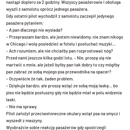
nastąpi dopiero za 2 godziny. Wszyscy pasażerowie i obsługa
wyszli z samolotu oprócz jednego pasażera.
Gdy ostatni pilot wychodził z samolotu zaczepił jedynego
pasażera pytaniem:
– A pan dlaczego nie wysiada?
– Przepraszam bardzo, ale jestem niewidomy, nie znam nikogo
w Chicago i wolę posiedzieć w fotelu i posłuchać muzyki…
– Ach rozumiem, ale nie chciałby pan rozprostować nóg?
Przed nami jeszcze kilka godzi lotu. – Nie, proszę się nie
martwić o mnie, ale jeżeli byłby pan tak dobry to czy mógłby
pan zabrać ze sobą mojego psa przewodnika na spacer?
– Oczywiście że tak, żaden problem.
– Dziękuje bardzo, ale proszę wziąć ze sobą moją laskę… bo
pies nie będzie posłuszny gdy nie będzie miał w polu widzenia
laski.
– Nie ma sprawy.
Pilot założył przeciwsłoneczne okulary wziął psa na smycz i
wyszedł z maszyny.
Wyobraźcie sobie reakcję pasażerów gdy spostrzegli