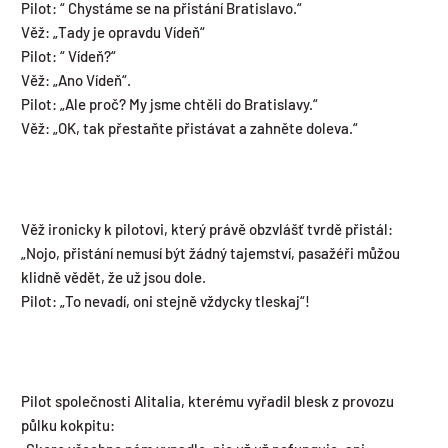
Pilot: “ Chystáme se na přistání Bratislavo.“
Věž: „Tady je opravdu Vídeň“
Pilot: “ Vídeň?“
Věž: „Ano Vídeň“.
Pilot: „Ale proč? My jsme chtěli do Bratislavy.“
Věž: „OK, tak přestaňte přistávat a zahněte doleva.“
Věž ironicky k pilotovi, který právě obzvlášť tvrdě přistál:
„Nojo, přistání nemusí být žádný tajemství, pasažéři můžou
klidně vědět, že už jsou dole.
Pilot: „To nevadí, oni stejně vždycky tleskaj“!
Pilot společnosti Alitalia, kterému vyřadil blesk z provozu
půlku kokpitu: