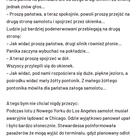
jednak znów głos…
– Proszę państwa, a teraz spokojnie, powoli proszę przejść na
drugą stronę samolotu i spojrzeć przez okienka…
Ludzie już bardziej podenerwowani przebiegają na drugą
stronę;
– Jak widać proszę państwa, drugi silnik również płonie…
Panika zaczyna wybuchać na pokładzie…
– A teraz proszę spojrzeć w dół.
Wszyscy przylepili się do okienek.
– Jak widać, pod nami rozpościera się duże, piękne jezioro, a
pośrodku widać mały żółty pontonik. Z małego żółtego
pontonika mówiła dla państwa załoga samolotu…
A tego bym nie chcial nigdy przezyc:
Podczas lotu z Nowego Yorku do Los Angeles samolot musiał
awaryjnie lądować w Chicago. Gdzie wyjątkowo panował upał
i było bardzo słonecznie. Stewardessa poinformowała
pasażerów że mogą wyjść do terminalu, gdyż planowany odlot