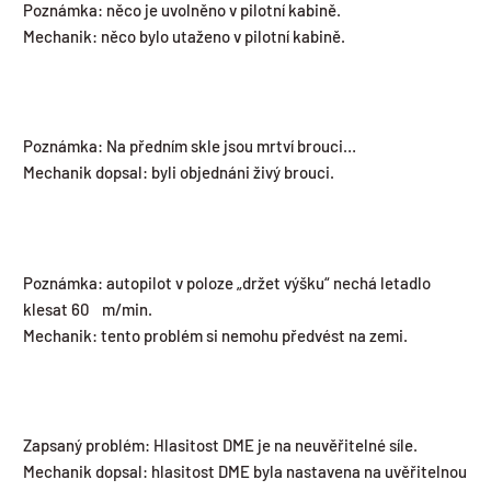
Poznámka: něco je uvolněno v pilotní kabině.
Mechanik: něco bylo utaženo v pilotní kabině.
Poznámka: Na předním skle jsou mrtví brouci…
Mechanik dopsal: byli objednáni živý brouci.
Poznámka: autopilot v poloze „držet výšku“ nechá letadlo
klesat 60 m/min.
Mechanik: tento problém si nemohu předvést na zemi.
Zapsaný problém: Hlasitost DME je na neuvěřitelné síle.
Mechanik dopsal: hlasitost DME byla nastavena na uvěřitelnou