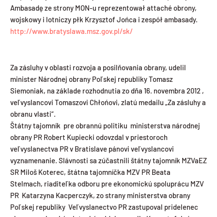
Ambasadę ze strony MON-u reprezentował attaché obrony,
wojskowy i lotniczy płk Krzysztof Jońca i zespół ambasady.
http://www.bratyslawa.msz.gov.pl/sk/
Za zásluhy v oblasti rozvoja a posilňovania obrany, udelil
minister Národnej obrany Poľskej republiky Tomasz
Siemoniak, na základe rozhodnutia zo dňa 16. novembra 2012 ,
veľvyslancovi Tomaszovi Chłońovi, zlatú medailu „Za zásluhy a
obranu vlasti“.
Štátny tajomník pre obrannú politiku ministerstva národnej
obrany PR Robert Kupiecki odovzdal v priestoroch
veľvyslanectva PR v Bratislave pánovi veľvyslancovi
vyznamenanie. Slávnosti sa zúčastnili štátny tajomník MZVaEZ
SR Miloš Koterec, štátna tajomníčka MZV PR Beata
Stelmach, riaditeľka odboru pre ekonomickú spoluprácu MZV
PR Katarzyna Kacperczyk, zo strany ministerstva obrany
Poľskej republiky Veľvyslanectvo PR zastupoval pridelenec