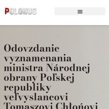
Preskočiť
na
obsah
Odovzdanie
vyznamenania
ministra Národnej
obrany Poľskej
republiky
veľvyslancovi
Tomaszovi Chłońovi