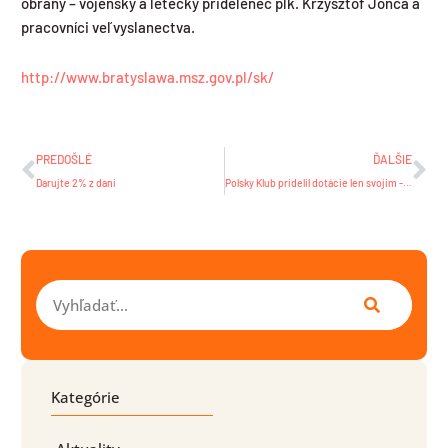
obrany – vojenský a letecký pridelenec plk. Krzysztof Jońca a
pracovníci veľvyslanectva.
http://www.bratyslawa.msz.gov.pl/sk/
Prev
Ďa
PREDOŠLÉ
ĎALŠIE
Darujte 2% z dani
Polsky Klub pridelil dotácie len svojim -PL
Vyhľadať
Kategórie