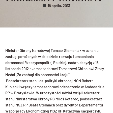
18 apríla, 2013
Minister Obrony Narodowej Tomasz Siemoniak w uznaniu
zasług, położonych w dziedzinie rozwoju i umacniania
obronności Rzeczypospolitej Polskiej, nadał, decyzją z 16
listopada 2012 r., ambasadorowi Tomaszowi Chłoniowi Złoty
Medal „Za zasługi dla obronności kraju”.
Podsekretarz stanu ds. polityki obronnej MON Robert
Kupiecki wręczył ambasadorowi odznaczenie w Ambasadzie
RP w Bratysławie. W uroczystości udział wzięli sekretarz
stanu Ministerstwa Obrony RS Miloš Koterec, podsekretarz
stanu MSZ RP Beata Stelmach oraz dyrektor Departamentu
Współpracy Ekonomicznej MSZ RP Katarzyna Kacperczyk.