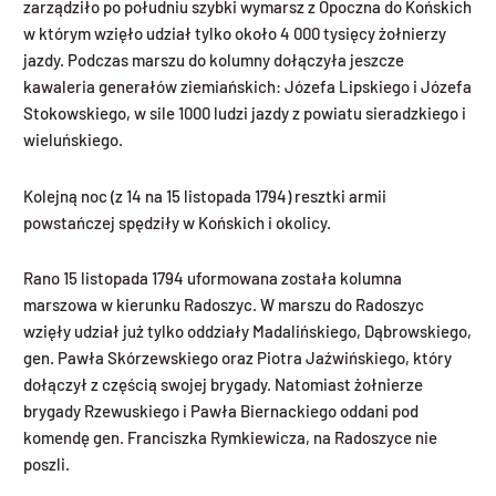
zarządziło po południu szybki wymarsz z Opoczna do Końskich
w którym wzięło udział tylko około 4 000 tysięcy żołnierzy
jazdy. Podczas marszu do kolumny dołączyła jeszcze
kawaleria generałów ziemiańskich: Józefa Lipskiego i Józefa
Stokowskiego, w sile 1000 ludzi jazdy z powiatu sieradzkiego i
wieluńskiego.
Kolejną noc (z 14 na 15 listopada 1794) resztki armii
powstańczej spędziły w Końskich i okolicy.
Rano 15 listopada 1794 uformowana została kolumna
marszowa w kierunku Radoszyc. W marszu do Radoszyc
wzięły udział już tylko oddziały Madalińskiego, Dąbrowskiego,
gen. Pawła Skórzewskiego oraz Piotra Jaźwińskiego, który
dołączył z częścią swojej brygady. Natomiast żołnierze
brygady Rzewuskiego i Pawła Biernackiego oddani pod
komendę gen. Franciszka Rymkiewicza, na Radoszyce nie
poszli.