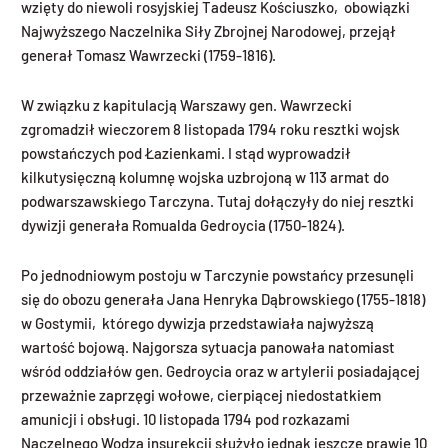
wzięty do niewoli rosyjskiej Tadeusz Kościuszko, obowiązki
Najwyższego Naczelnika Siły Zbrojnej Narodowej, przejął
generał Tomasz Wawrzecki (1759-1816).
W związku z kapitulacją Warszawy gen. Wawrzecki
zgromadził wieczorem 8 listopada 1794 roku resztki wojsk
powstańczych pod Łazienkami. I stąd wyprowadził
kilkutysięczną kolumnę wojska uzbrojoną w 113 armat do
podwarszawskiego Tarczyna. Tutaj dołączyły do niej resztki
dywizji generała Romualda Gedroycia (1750-1824).
Po jednodniowym postoju w Tarczynie powstańcy przesunęli
się do obozu generała Jana Henryka Dąbrowskiego (1755-1818)
w Gostymii, którego dywizja przedstawiała najwyższą
wartość bojową. Najgorsza sytuacja panowała natomiast
wśród oddziałów gen. Gedroycia oraz w artylerii posiadającej
przeważnie zaprzęgi wołowe, cierpiącej niedostatkiem
amunicji i obsługi. 10 listopada 1794 pod rozkazami
Naczelnego Wodza insurekcji służyło jednak jeszcze prawie 10