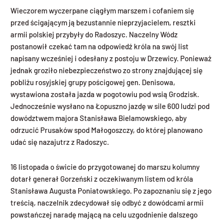
Wieczorem wyczerpane ciągłym marszem i cofaniem się
przed ścigającym ją bezustannie nieprzyjacielem, resztki
armii polskiej przybyły do Radoszyc. Naczelny Wódz
postanowił czekać tam na odpowiedź króla na swój list
napisany wcześniej i odesłany z postoju w Drzewicy. Ponieważ
jednak groziło niebezpieczeństwo zo strony znajdującej się
pobliżu rosyjskiej grupy pościgowej gen. Denisowa,
wystawiona została jazda w pogotowiu pod wsią Grodzisk.
Jednocześnie wysłano na Łopuszno jazdę w sile 600 ludzi pod
dowództwem majora Stanisława Bielamowskiego, aby
odrzucić Prusaków spod Małogoszczy, do której planowano
udać się nazajutrz z Radoszyc.
16 listopada o świcie do przygotowanej do marszu kolumny
dotarł generał Gorzeński z oczekiwanym listem od króla
Stanisława Augusta Poniatowskiego. Po zapoznaniu się z jego
treścią, naczelnik zdecydował się odbyć z dowódcami armii
powstańczej naradę mającą na celu uzgodnienie dalszego