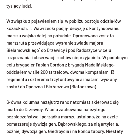
tysięcy ludzi.
W związku z pojawieniem się w pobliżu postoju oddziałów
kozackich, T. Wawrzecki podjął decyzję o kontynuowaniu
marszu wojska dalej na południe. Opracowana została
marszruta przewidująca wysłanie zwiadu majora
*
Bielamowskiego
do Drzewicy i pod Radoszyce w celu
rozpoznania i obserwacji ruchów nieprzyjaciela. W podobnym
celu brygadier Fabian Gordon z brygadą Madalińskiego,
oddziałem w sile 200 strzelców, dwoma kompaniami 13
regimentu i czterema trzyfuntowymi armatami wysłany
został do Opoczna i Białaczewa (Białaczowa).
Główna kolumna nazajutrz rano natomiast skierować się
miała do Drzewicy. W celu zachowania należytego
bezpieczeństwa i porządku marszu ustalono, że na czele
pomaszeruje dywizja gen. Dąbrowskiego, za nią artyleria,
później dywozja gen. Giedroycia i na końcu tabory. Niestety