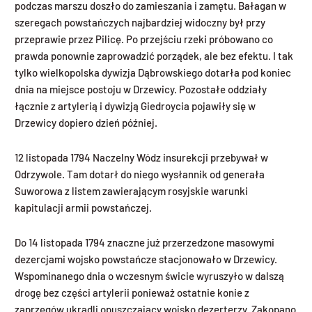
podczas marszu doszło do zamieszania i zamętu. Bałagan w
szeregach powstańczych najbardziej widoczny był przy
przeprawie przez Pilicę. Po przejściu rzeki próbowano co
prawda ponownie zaprowadzić porządek, ale bez efektu. I tak
tylko wielkopolska dywizja Dąbrowskiego dotarła pod koniec
dnia na miejsce postoju w Drzewicy. Pozostałe oddziały
łącznie z artylerią i dywizją Giedroycia pojawiły się w
Drzewicy dopiero dzień później.
12 listopada 1794 Naczelny Wódz insurekcji przebywał w
Odrzywole. Tam dotarł do niego wysłannik od generała
Suworowa z listem zawierającym rosyjskie warunki
kapitulacji armii powstańczej.
Do 14 listopada 1794 znaczne już przerzedzone masowymi
dezercjami wojsko powstańcze stacjonowało w Drzewicy.
Wspominanego dnia o wczesnym świcie wyruszyło w dalszą
drogę bez części artylerii ponieważ ostatnie konie z
zaprzęgów ukradli opuszczający wojsko dezerterzy. Zakopano