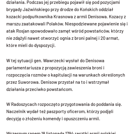
działania. Podczas jej przebiegu pojawił się pod pozycjami
brygady Jaźwińskiego przy drodze do Końskich oddział
kozacki podpułkownika Krasnowa z armii Denisowa. Kozacy z
marszu zaatakowali Polaków. Niespodziewane pojawienie się i
atak Rosjan spowodowało zamęt wśród powstańców, którzy
nie zdążyli nawet otworzyć ognia z broni palnej i 20 armat,
które mieli do dyspozycji.
W tej sytuacji gen. Wawrzecki wysłał do Denisowa
parlamentariusza z propozycją zawieszenia broni i
rozpoczęcia rozmów o kapitulacji na warunkach określonych
przez Suworowa. Denisow przystał na to i wstrzymał
działania przeciwko powstańcom.
W Radoszycach rozpoczęto przygotowania do poddania się.
Naczelnik wydał też paszporty oficerom, którzy podjęli
decyzję o złożeniu komendy i opuszczeniu armii.
Wczesnym ranem 18 listopada 1794 resztki armii polskiej