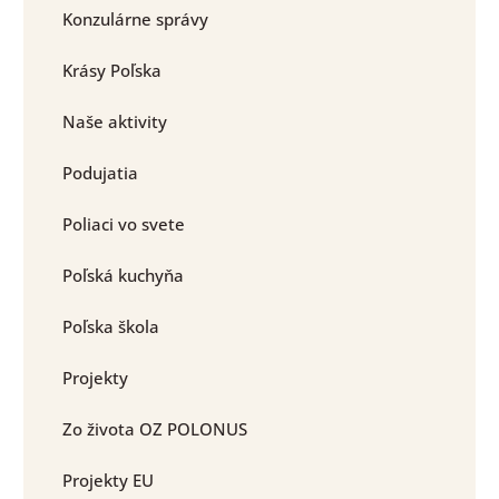
Konzulárne správy
Krásy Poľska
Naše aktivity
Podujatia
Poliaci vo svete
Poľská kuchyňa
Poľska škola
Projekty
Zo života OZ POLONUS
Projekty EU