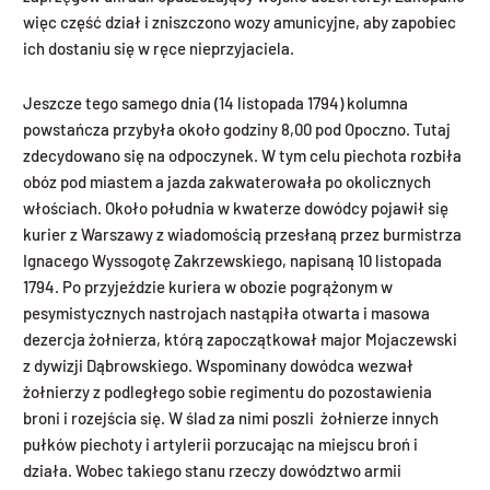
więc część dział i zniszczono wozy amunicyjne, aby zapobiec
ich dostaniu się w ręce nieprzyjaciela.
Jeszcze tego samego dnia (14 listopada 1794) kolumna
powstańcza przybyła około godziny 8,00 pod Opoczno. Tutaj
zdecydowano się na odpoczynek. W tym celu piechota rozbiła
obóz pod miastem a jazda zakwaterowała po okolicznych
włościach. Około południa w kwaterze dowódcy pojawił się
kurier z Warszawy z wiadomością przesłaną przez burmistrza
Ignacego Wyssogotę Zakrzewskiego, napisaną 10 listopada
1794. Po przyjeździe kuriera w obozie pogrążonym w
pesymistycznych nastrojach nastąpiła otwarta i masowa
dezercja żołnierza, którą zapoczątkował major Mojaczewski
z dywizji Dąbrowskiego. Wspominany dowódca wezwał
żołnierzy z podległego sobie regimentu do pozostawienia
broni i rozejścia się. W ślad za nimi poszli żołnierze innych
pułków piechoty i artylerii porzucając na miejscu broń i
działa. Wobec takiego stanu rzeczy dowództwo armii