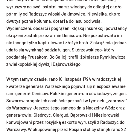
wyruszyły na swój ostatni marsz wiodący do odległej około
pół mily od Radoszyc wioski Jakimowice. Niewielka, około
dwutysięczna kolumna, dotarła do lasu pod wsią.
Wycieńczeni, obdarci i pogrążeni klęską insurekcji powstańcy
okrążeni zostali przez armię Denisowa. Nie pozostawało im
nic innego tylko kapitulować i złożyć broń. Z okrążenia jednak
udało się wymknąć oddziału gen. Skórzewskiego, który
poddał się Prusakom. Do Galicji trafili żołnierze Rymkiewicza
z wielkopolskiej dywizji Dąbrowskiego.
W tym samym czasie, rano 16 listopada 1794 w radoszyckiej
kwaterze generała Warzeckiego pojawił się niespodziewanie
sam generał Denisow. Polskim generałom oświadczył, że gen.
Suworow pragnie ich osobiście poznać i w tym celu „zaprasza”
do Warszawy. Jeszcze tego samego dnia Naczelny Wódz oraz
generałowie: Giedroyć, Giełgud, Dąbrowski i Niesiołowski
konwojowani przez rosyjską eskortę wyruszyli z Radoszyc do
Warszawy. W okupowanej przez Rosjan stolicy stanęli rano 22