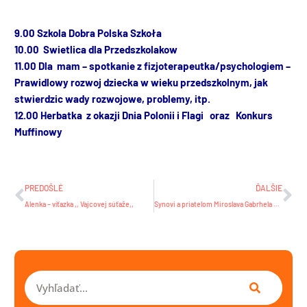
9.00 Szkola Dobra Polska Szkoła
10.00 Swietlica dla Przedszkolakow
11.00 Dla mam – spotkanie z fizjoterapeutka/psychologiem –
Prawidlowy rozwoj dziecka w wieku przedszkolnym, jak
stwierdzic wady rozwojowe, problemy, itp.
12.00 Herbatka z okazji Dnia Polonii i Flagi oraz
Konkurs
Muffinowy
Prev
Ďa
PREDOŠLÉ
ĎALŠIE
Alenka – víťazka ,, Vajcovej súťaže,,
Synovi a priatelom Miroslava Gabrhela vyjadrujeme úprimnú sústrasť.
Vyhľadať