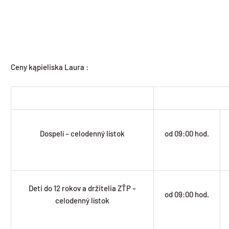
Ceny kąpieliska Laura :
Dospelí – celodenný lístok
od 09:00 hod.
Deti do 12 rokov a držitelia ZŤP –
od 09:00 hod.
celodenný lístok