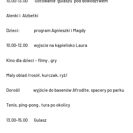
10.00-13.00 Gotowanie gulaszu pod dowództwem
Alenki i Alzbetki
Dzieci: program Agnieszki i Magdy
10.00-12.00 wyjscie na kąpielisko Laura
Kino dla dzieci – filmy , gry
Maly obiad /rosół, kurczak, ryż/
Dorośli wyjście do basenów Afrodite, spacery po parku
Tenis, ping-pong , tura po okolicy
13.00-15.00 Gulasz