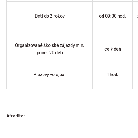
Deti do 2 rokov
od 09:00 hod.
Organizované školské zájazdy min.
celý deň
počet 20 detí
Plážový volejbal
1 hod.
Afrodite: