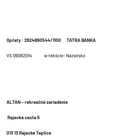
Opłaty : 2924860544/1100 TATRA BANKA
VS 09082014 w tekście: Nazwisko
ALTAN – rekreačné zariadenie
Rajecká cesta 5
013 13 Rajecké Teplice