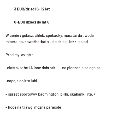
3 EUR/dzieci 6- 12 lat
0-EUR dzieci do lat 6
W cenie : gulasz, chleb, spekacky, musztarda , woda
mineralna, kawa/herbata , dla dzieci lekki obiad
Prosimy wziąć :
-ciasta, sałatki, inne dobrotki – na pieczenie na ognisku
-napoje co kto lubi
– sprzęt sportowy/ badmington, piłki, skakanki, itp. /
– koce na trawę, można parasole