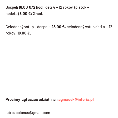
Dospelí
16,00 €/2 hod.
, deti 4 – 12 rokov (piatok –
nedeľa)
8,00
€/2 hod.
Celodenný vstup – dospelí:
28,00 €
, celodenný vstup deti 4 – 12
rokov:
18,00 €.
Prosimy zgłaszać udział na :
agmacek@interia.pl
lub ozpolonus@gmail.com