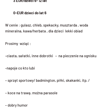
3 EUR/dzieci 6- 12 lat
0-EUR dzieci do lat 6
W cenie : gulasz, chleb, spekacky, musztarda , woda
mineralna, kawa/herbata , dla dzieci lekki obiad
Prosimy wziąć :
-ciasta, sałatki, inne dobrotki – na pieczenie na ognisku
-napoje co kto lubi
– sprzęt sportowy/ badmington, piłki, skakanki, itp. /
– koce na trawę, można parasole
– dobry humor