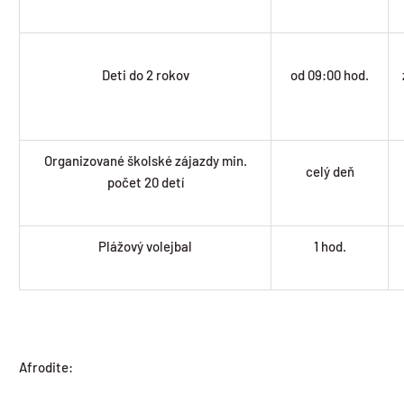
Deti do 2 rokov
od 09:00 hod.
Organizované školské zájazdy min.
celý deň
počet 20 detí
Plážový volejbal
1 hod.
Afrodite: