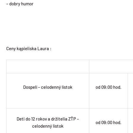
– dobry humor
Ceny kąpieliska Laura :
Dospelí – celodenný lístok
od 09:00 hod.
Deti do 12 rokov a držitelia ZŤP –
od 09:00 hod.
celodenný lístok