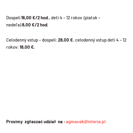
Dospelí
16,00 €/2 hod.
, deti 4 – 12 rokov (piatok –
nedeľa)
8,00
€/2 hod.
Celodenný vstup – dospelí:
28,00 €
, celodenný vstup deti 4 – 12
rokov:
18,00 €.
Prosimy zgłaszać udział na :
agmacek@interia.pl