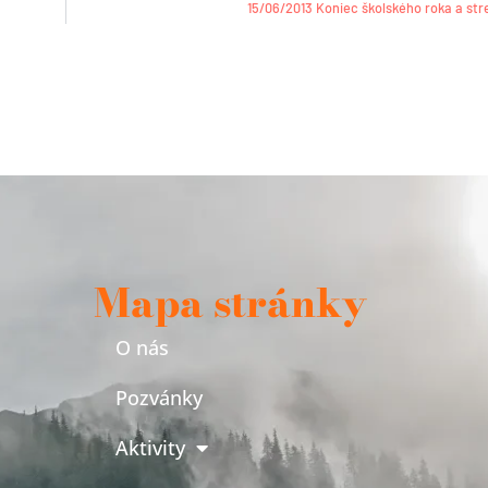
15/06/2013 Koniec školského roka a str
Mapa stránky
O nás
Pozvánky
Aktivity