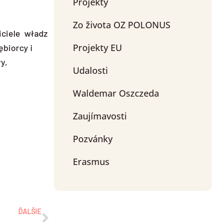
Projekty
Zo života OZ POLONUS
wiciele władz
Projekty EU
biorcy i
y,
Udalosti
Waldemar Oszczeda
Zaujímavosti
Pozvánky
Erasmus
Ďalšie
ĎALŠIE