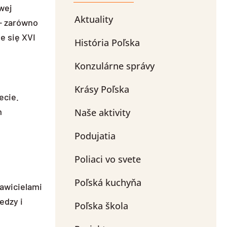
wej
Aktuality
 – zarówno
e się XVI
História Poľska
Konzulárne správy
Krásy Poľska
ecie.
m
Naše aktivity
Podujatia
Poliaci vo svete
Poľská kuchyňa
tawicielami
edzy i
Poľska škola