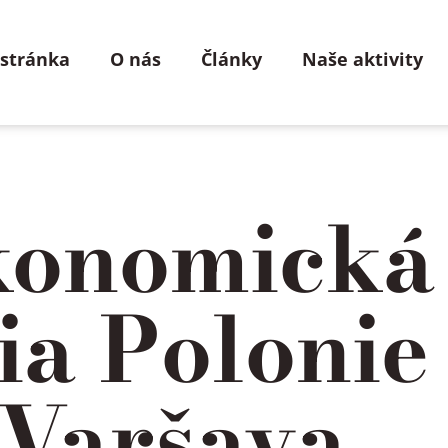
 stránka
O nás
Články
Naše aktivity
konomická
ia Polonie
 Varšava