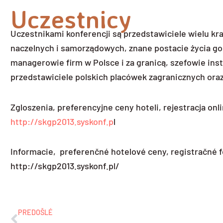
Uczestnicy
Uczestnikami konferencji są przedstawiciele wielu kra
naczelnych i samorządowych, znane postacie życia go
managerowie firm w Polsce i za granicą, szefowie inst
przedstawiciele polskich placówek zagranicznych ora
Zgloszenia, preferencyjne ceny hoteli, rejestracja onli
http://skgp2013.syskonf.p
l
Informacie, preferenčné hotelové ceny, registračné f
http://skgp2013.syskonf.pl/
Prev
PREDOŠLÉ