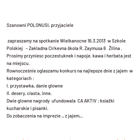
Szanowni POLONUSI, przyjaciele
zapraszamy na spotkanie Wielkanocne 16.3.2013 w Szkole
Polskiej – Zakladna Cirkevna škola R. Zaymusa 6 Žilina .
Prosimy przyniesc poczestuknek i napoje. kawa i herbata jest
na miejscu.
Rownocześnie oglaszamu konkurs na najlepsze dnie z jajem w
kategoriach :
I. przystawka, danie glowne
II. desery, ciasta, inne.
Dwie glowne nagrody ufundowala CA AKTIV : ksiažki
kucharskie i pisanki.
Do zobaczenia na imprezie ,, z jajem,,.
Prev
Ďa