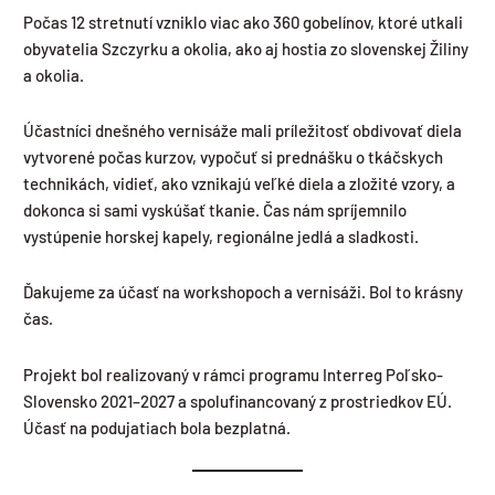
Počas 12 stretnutí vzniklo viac ako 360 gobelínov, ktoré utkali
obyvatelia Szczyrku a okolia, ako aj hostia zo slovenskej Žiliny
a okolia.
Účastníci dnešného vernisáže mali príležitosť obdivovať diela
vytvorené počas kurzov, vypočuť si prednášku o tkáčskych
technikách, vidieť, ako vznikajú veľké diela a zložité vzory, a
dokonca si sami vyskúšať tkanie. Čas nám spríjemnilo
vystúpenie horskej kapely, regionálne jedlá a sladkosti.
Ďakujeme za účasť na workshopoch a vernisáži. Bol to krásny
čas.
Projekt bol realizovaný v rámci programu Interreg Poľsko-
Slovensko 2021–2027 a spolufinancovaný z prostriedkov EÚ.
Účasť na podujatiach bola bezplatná.