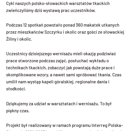
Cykl naszych polsko-słowackich warsztatów tkackich
zwieńczyliśmy dziś wystawą prac uczestników.
Podczas 12 spotkań powstało ponad 360 makatek utkanych
przez mieszkańców Szczyrku i okolic oraz gości ze słowackiej
Żiliny i okolic.
Uczestnicy dzisiejszego wernisażu mieli okazję podziwiać
prace stworzone podczas zajęć, posłuchać wykładu o
technikach tkackich, zobaczyć jak powstają duże prace i
skomplikowane wzory, a nawet sami spróbować tkania. Czas
umilił nam występ kapeli góralskiej, regionalne dania i
słodkości.
Dziękujemy za udział w warsztatach i wernisażu. To był
piękny czas.
Projekt był realizowany w ramach programu Interreg Polska–