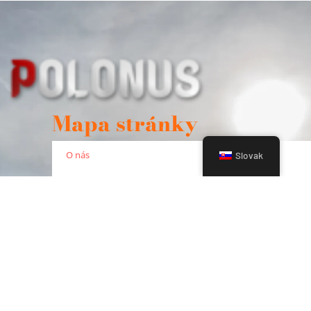
Mapa stránky
O nás
Slovak
Pozvánky
Aktivity
Kontakt
Kontakt
+421 910 932 574
kbielik@gmail.com