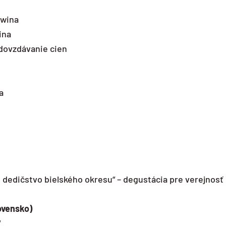
twina
ina
odovzdávanie cien
a
e dedičstvo bielského okresu“ – degustácia pre verejnosť
lovensko)
“