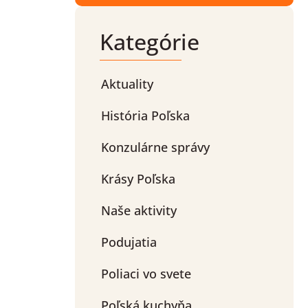
Kategórie
Aktuality
História Poľska
Konzulárne správy
Krásy Poľska
Naše aktivity
Podujatia
Poliaci vo svete
Poľská kuchyňa