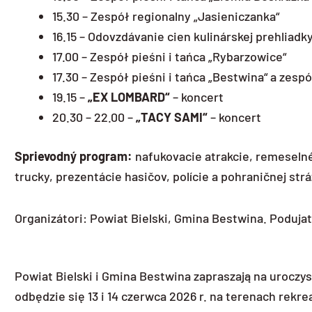
15.30 – Zespół regionalny „Jasieniczanka“
16.15 – Odovzdávanie cien kulinárskej prehliadky
17.00 – Zespół pieśni i tańca „Rybarzowice“
17.30 – Zespół pieśni i tańca „Bestwina“ a zesp
19.15 –
„EX LOMBARD“
– koncert
20.30 – 22.00 –
„TACY SAMI“
– koncert
Sprievodný program:
nafukovacie atrakcie, remeselné 
trucky, prezentácie hasičov, polície a pohraničnej strá
Organizátori: Powiat Bielski, Gmina Bestwina. Poduj
Powiat Bielski i Gmina Bestwina zapraszają na urocz
odbędzie się 13 i 14 czerwca 2026 r. na terenach rek