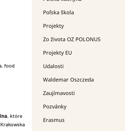
Poľska škola
Projekty
Zo života OZ POLONUS
Projekty EU
a, food
Udalosti
Waldemar Oszczeda
Zaujímavosti
Pozvánky
ina
, które
Erasmus
. Krakowska