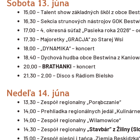
Sobota 13. júna
15.00 – Talent show základných škôl z obce Bes
16.30 – Sekcia strunových nástrojov GOK Bestw
17.00 – 4. okresná súťaž „Pasieka roka 2026“ – 
17.30 – Majoretky „GRACJA“ zo Starej Wsi
18.00 – „DYNAMIKA“ – koncert
18.40 – Dychová hudba obce Bestwina z Kaniow
20.00 –
BRATHANKI
– koncert
21.30 – 2.00 – Disco s Rádiom Bielsko
Nedeľa 14. júna
13.30 – Zespół regionalny „Porąbczanie“
14.00 – Prehliadka regionálnych jedál „Kulinárn
14.00 – Zespół regionalny „Wilamowice“
14.30 – Zespół regionalny
„Stavbár“ z Žiliny (S
15.00 – Zespół pieśni i tańca „Ziemia Beskidzka