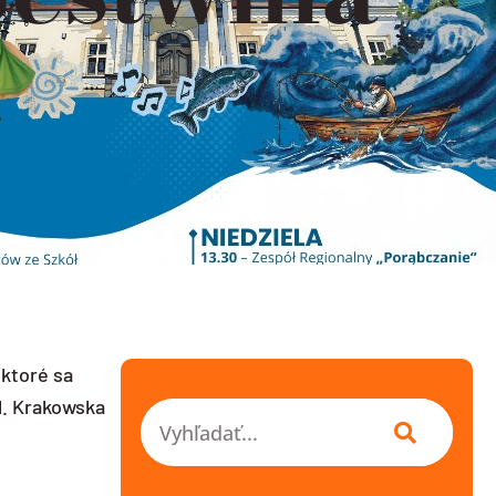
 ktoré sa
l. Krakowska
Vyhľadať