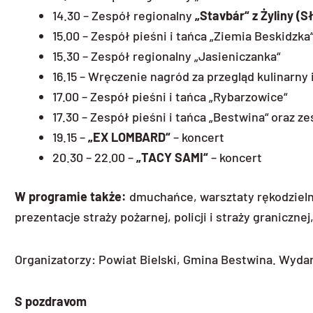
14.30 – Zespół regionalny
„Stavbár“ z Żyliny (
15.00 – Zespół pieśni i tańca „Ziemia Beskidzka
15.30 – Zespół regionalny „Jasieniczanka“
16.15 – Wręczenie nagród za przegląd kulinarny 
17.00 – Zespół pieśni i tańca „Rybarzowice“
17.30 – Zespół pieśni i tańca „Bestwina“ oraz z
19.15 –
„EX LOMBARD“
– koncert
20.30 – 22.00 –
„TACY SAMI“
– koncert
W programie także:
dmuchańce, warsztaty rękodzielnic
prezentacje straży pożarnej, policji i straży granicznej
Organizatorzy: Powiat Bielski, Gmina Bestwina. Wyd
S pozdravom