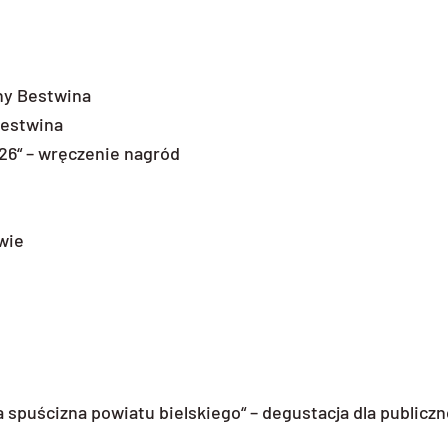
ny Bestwina
Bestwina
26“ – wręczenie nagród
wie
a spuścizna powiatu bielskiego“ – degustacja dla publiczn