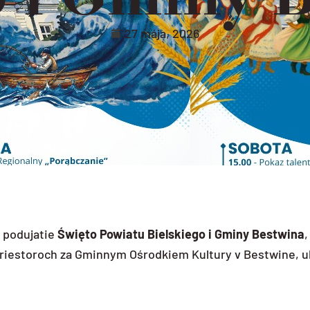
27 mája, 2026
é podujatie
Święto Powiatu Bielskiego i Gminy Bestwina
,
 priestoroch za Gminnym Ośrodkiem Kultury v Bestwine, u