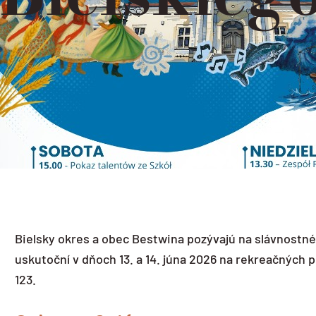
Bielsky okres a obec Bestwina pozývajú na slávnostn
uskutoční v dňoch 13. a 14. júna 2026 na rekreačných
123.