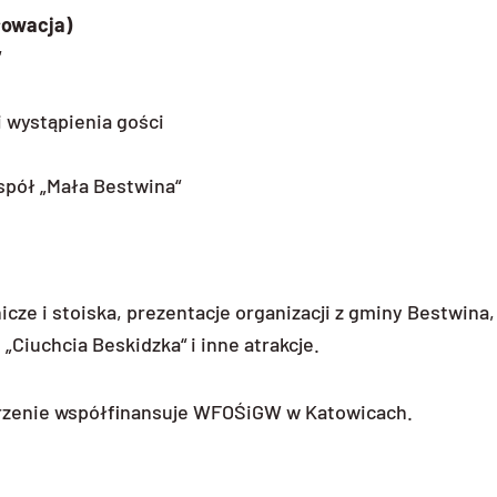
Słowacja)
“
i wystąpienia gości
espół „Mała Bestwina“
ze i stoiska, prezentacje organizacji z gminy Bestwina, 
, „Ciuchcia Beskidzka“ i inne atrakcje.
arzenie współfinansuje WFOŚiGW w Katowicach.