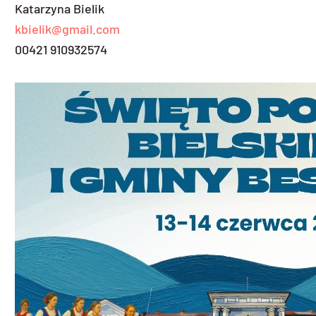
Katarzyna Bielik
kbielik@gmail.com
00421 910932574