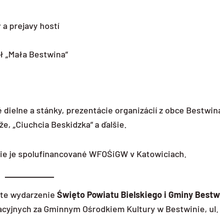
 a prejavy hostí
ół „Mała Bestwina“
dielne a stánky, prezentácie organizácií z obce Bestwin
že, „Ciuchcia Beskidzka“ a ďalšie.
atie je spolufinancované WFOŚiGW v Katowiciach.
yste wydarzenie
Święto Powiatu Bielskiego i Gminy Bestw
reacyjnych za Gminnym Ośrodkiem Kultury w Bestwinie, ul