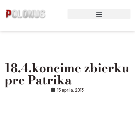
Preskočiť
na
obsah
18.4.koncime zbierku
pre Patrika
15 apríla, 2013