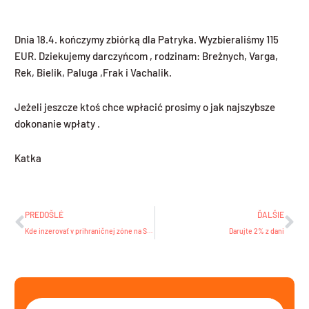
Dnia 18.4. kończymy zbiórką dla Patryka. Wyzbieraliśmy 115
EUR. Dziekujemy darczyńcom , rodzinam: Breżnych, Varga,
Rek, Bielik, Paluga ,Frak i Vachalik.
Jeżeli jeszcze ktoś chce wpłacić prosimy o jak najszybsze
dokonanie wpłaty .
Katka
Prev
Ďa
PREDOŠLÉ
ĎALŠIE
Kde inzerovať v prihraničnej zóne na Slovensku
Darujte 2% z dani
Vyhľadať