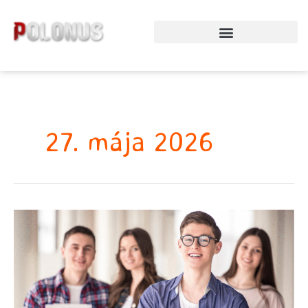
Preskočiť
na
obsah
27. mája 2026