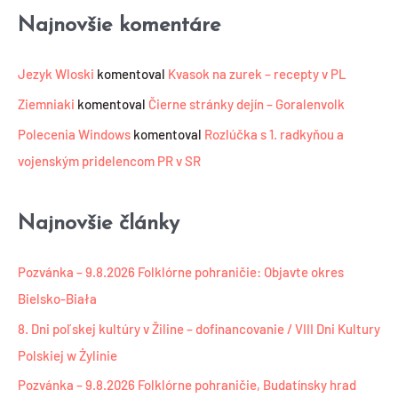
i
Najnovšie komentáre
e
Jezyk Wloski
komentoval
Kvasok na zurek – recepty v PL
Ziemniaki
komentoval
Čierne stránky dejín – Goralenvolk
Polecenia Windows
komentoval
Rozlúčka s 1. radkyňou a
vojenským pridelencom PR v SR
Najnovšie články
Pozvánka – 9.8.2026 Folklórne pohraničie: Objavte okres
Bielsko-Biała
8. Dni poľskej kultúry v Žiline – dofinancovanie / VIII Dni Kultury
Polskiej w Żylinie
Pozvánka – 9.8.2026 Folklórne pohraničie, Budatínsky hrad