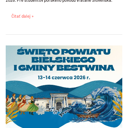
štipendií
2026
Čítať ďalej »