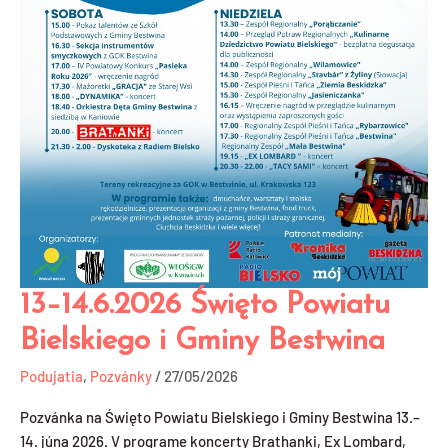
13–14.6.2026 Święto Powiatu
13–
14.6.2026
Bielskiego i Gminy Bestwina
Święto
Powiatu
Podujatia
,
Pozvánky
/
27/05/2026
Bielskiego
Pozvánka na Święto Powiatu Bielskiego i Gminy Bestwina 13.–
i
14. júna 2026. V programe koncerty Brathanki, Ex Lombard,
Gminy