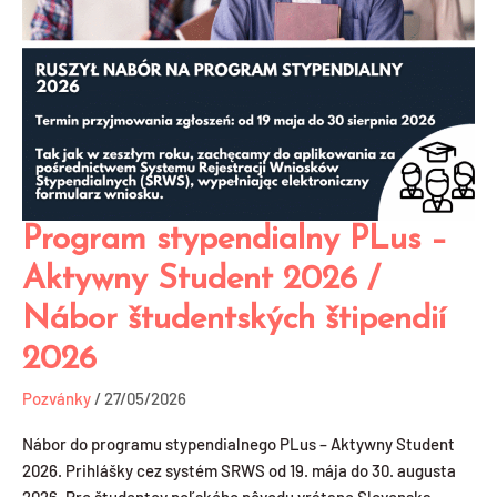
Program stypendialny PLus –
Program
stypendialny
Aktywny Student 2026 /
PLus
Nábor študentských štipendií
–
Aktywny
2026
Student
2026
Pozvánky
/
27/05/2026
/
Nábor do programu stypendialnego PLus – Aktywny Student
Nábor
2026. Prihlášky cez systém SRWS od 19. mája do 30. augusta
študentských
2026. Pre študentov poľského pôvodu vrátane Slovenska.