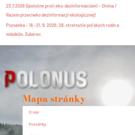
23.7.2026 Spoločne proti eko-dezinformáciám! – Divina /
Razem przeciwko dezinformacji ekologicznej!
Pozvánka – 18.–21. 9. 2026: 28. stretnutie poľských rodín a
mládeže, Zuberec
Mapa stránky
O nás
Pozvánky