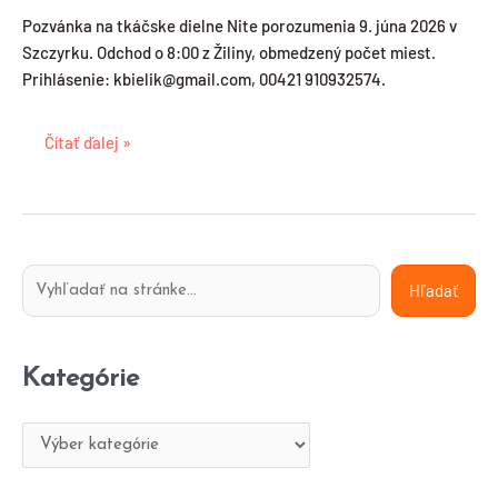
–
Pozvánka na tkáčske dielne Nite porozumenia 9. júna 2026 v
Nite
Szczyrku. Odchod o 8:00 z Žiliny, obmedzený počet miest.
porozumenia,
Prihlásenie: kbielik@gmail.com, 00421 910932574.
Szczyrk
Čítať ďalej »
H
K
Hľadať
ľ
a
a
t
Kategórie
d
e
a
g
ť
ó
r