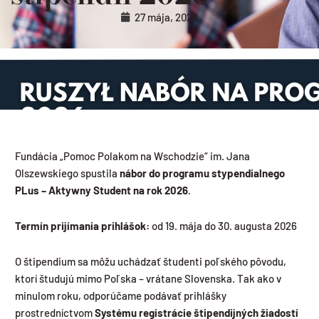
27 mája, 2026
Fundácia „Pomoc Polakom na Wschodzie“ im. Jana
Olszewskiego spustila
nábor do programu stypendialnego
PLus – Aktywny Student na rok 2026
.
Termín prijímania prihlášok:
od 19. mája do 30. augusta 2026
O štipendium sa môžu uchádzať študenti poľského pôvodu,
ktorí študujú mimo Poľska – vrátane Slovenska. Tak ako v
minulom roku, odporúčame podávať prihlášky
prostredníctvom
Systému registrácie štipendijných žiadostí