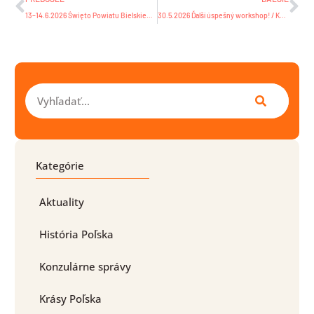
13–14.6.2026 Święto Powiatu Bielskiego i Gminy Bestwina
30.5.2026 Ďalší úspešný workshop! / Kolejne udane warsztaty! Belá
Vyhľadať
Kategórie
Aktuality
História Poľska
Konzulárne správy
Krásy Poľska