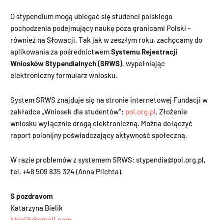
O stypendium mogą ubiegać się studenci polskiego
pochodzenia podejmujący naukę poza granicami Polski –
również na Słowacji. Tak jak w zeszłym roku, zachęcamy do
aplikowania za pośrednictwem
Systemu Rejestracji
Wniosków Stypendialnych (SRWS)
, wypełniając
elektroniczny formularz wniosku.
System SRWS znajduje się na stronie internetowej Fundacji w
zakładce „Wniosek dla studentów”:
pol.org.pl
. Złożenie
wniosku wyłącznie drogą elektroniczną. Można dołączyć
raport polonijny poświadczający aktywność społeczną.
W razie problemów z systemem SRWS: stypendia@pol.org.pl,
tel. +48 509 835 324 (Anna Plichta).
S pozdravom
Katarzyna Bielik
kbielik@gmail.com