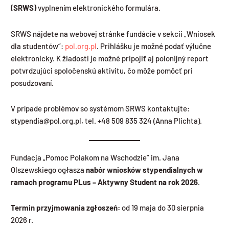
(SRWS)
vyplnením elektronického formulára.
SRWS nájdete na webovej stránke fundácie v sekcii „Wniosek
dla studentów“:
pol.org.pl
. Prihlášku je možné podať výlučne
elektronicky. K žiadosti je možné pripojiť aj polonijný report
potvrdzujúci spoločenskú aktivitu, čo môže pomôcť pri
posudzovaní.
V prípade problémov so systémom SRWS kontaktujte:
stypendia@pol.org.pl, tel. +48 509 835 324 (Anna Plichta).
Fundacja „Pomoc Polakom na Wschodzie” im. Jana
Olszewskiego ogłasza
nabór wniosków stypendialnych w
ramach programu PLus – Aktywny Student na rok 2026
.
Termin przyjmowania zgłoszeń:
od 19 maja do 30 sierpnia
2026 r.