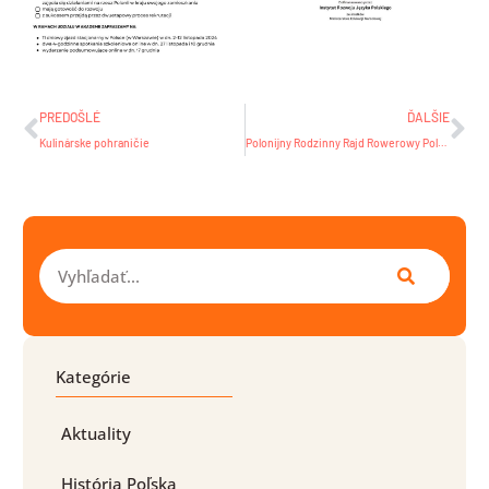
Prev
Ďa
PREDOŠLÉ
ĎALŠIE
Kulinárske pohraničie
Polonijny Rodzinny Rajd Rowerowy Polonia BIKE III
Vyhľadať
Kategórie
Aktuality
História Poľska