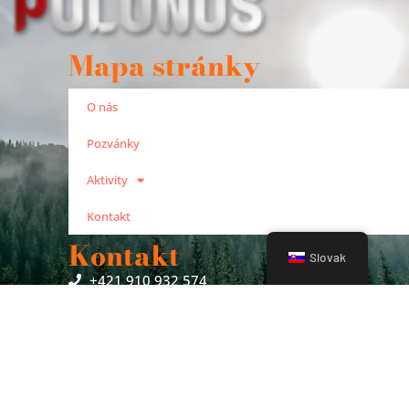
Mapa stránky
O nás
Pozvánky
Aktivity
Kontakt
Kontakt
Slovak
+421 910 932 574
kbielik@gmail.com
© 2022 - Všetky práva vyhradené - OZ Polonus