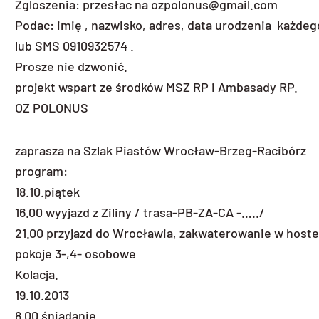
Zgloszenia: przesłac na ozpolonus@gmail.com
Podac: imię , nazwisko, adres, data urodzenia każdeg
lub SMS 0910932574 .
Prosze nie dzwonić.
projekt wspart ze środków MSZ RP i Ambasady RP.
OZ POLONUS
zaprasza na Szlak Piastów Wrocław-Brzeg-Racibórz
program:
18.10.piątek
16.00 wyyjazd z Ziliny / trasa-PB-ZA-CA -…../
21.00 przyjazd do Wrocławia, zakwaterowanie w hostel
pokoje 3-,4- osobowe
Kolacja.
19.10.2013
8.00 śniadanie