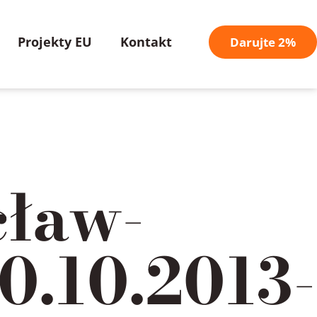
Projekty EU
Kontakt
Darujte 2%
cław-
0.10.2013-