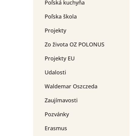
Poľská kuchyňa
Poľska škola
Projekty
Zo života OZ POLONUS
Projekty EU
Udalosti
Waldemar Oszczeda
Zaujímavosti
Pozvánky
Erasmus