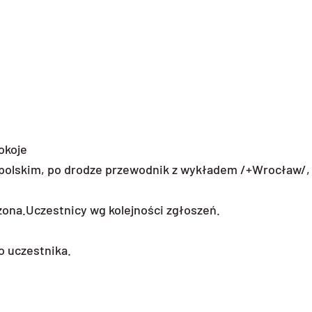
okoje
 j.polskim, po drodze przewodnik z wykładem /+Wrocław/,
czona.Uczestnicy wg kolejności zgłoszeń.
o uczestnika.