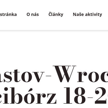
 stránka
O nás
Články
Naše aktivity
astov-Wro
ibórz 18-2