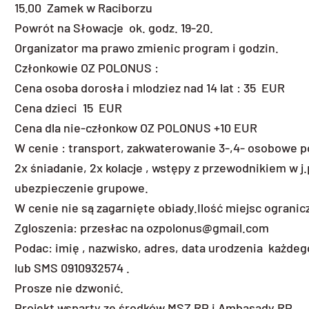
15.00 Zamek w Raciborzu
Powrót na Słowacje ok. godz. 19-20.
Organizator ma prawo zmienic program i godzin.
Członkowie OZ POLONUS :
Cena osoba dorosła i mlodziez nad 14 lat : 35 EUR
Cena dzieci 15 EUR
Cena dla nie-członkow OZ POLONUS +10 EUR
W cenie : transport, zakwaterowanie 3-,4- osobowe p
2x śniadanie, 2x kolacje , wstępy z przewodnikiem w
ubezpieczenie grupowe.
W cenie nie są zagarnięte obiady.Ilość miejsc ograni
Zgloszenia: przesłac na ozpolonus@gmail.com
Podac: imię , nazwisko, adres, data urodzenia każdeg
lub SMS 0910932574 .
Prosze nie dzwonić.
Projekt wsparty ze środków MSZ RP i Ambasady RP.