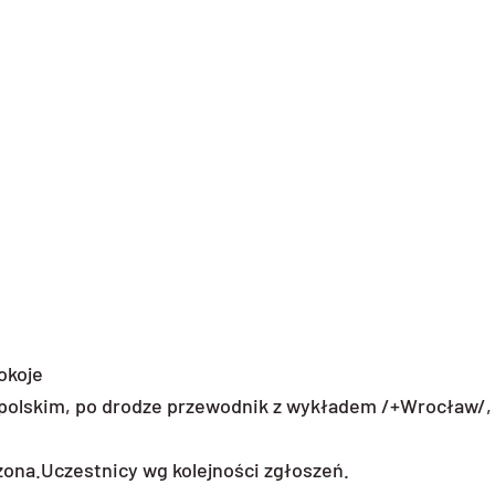
okoje
 j.polskim, po drodze przewodnik z wykładem /+Wrocław/,
czona.Uczestnicy wg kolejności zgłoszeń.