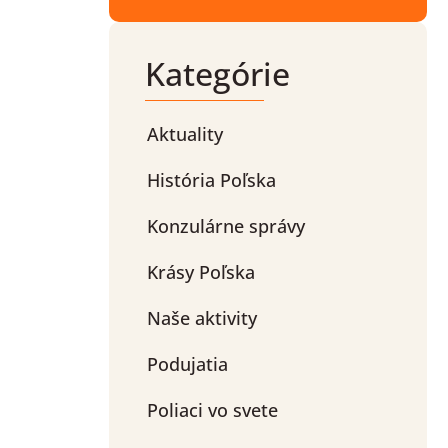
Kategórie
Aktuality
História Poľska
Konzulárne správy
Krásy Poľska
Naše aktivity
Podujatia
Poliaci vo svete