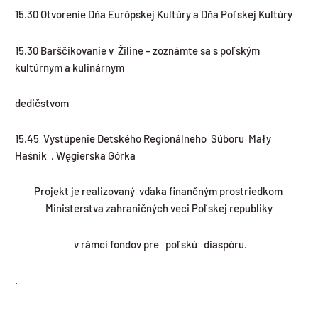
15.30 Otvorenie Dňa Európskej Kultúry a Dňa Poľskej Kultúry
15.30 Barščikovanie v Žiline – zoznámte sa s poľským
kultúrnym a kulinárnym
dedičstvom
15.45 Vystúpenie Detského Regionálneho Súboru Mały
Haśnik , Węgierska Górka
Projekt je realizovaný vďaka finančným prostriedkom
Ministerstva zahraničných veci Poľskej republiky
v rámci fondov pre poľskú diaspóru.
.
Prev
Ďa