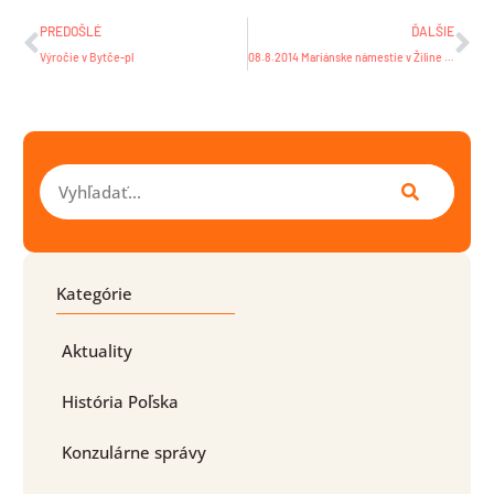
PREDOŠLÉ
ĎALŠIE
Výročie v Bytče-pl
08.8.2014 Mariánske námestie v Žiline o 15.30 hod. Barščikovanie v Žiline – zoznámte sa s poľským kultúrnym a kulinárnym dedičstvom
Vyhľadať
Kategórie
Aktuality
História Poľska
Konzulárne správy