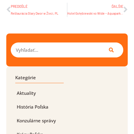
PREDOŠLÉ
ĎALŠIE
Reštaurácia Stary Dwor w Živci, PL
Hotel Gołębiewski vo Wiśle – Aquapark Tropicana
Vyhľadať
Kategórie
Aktuality
História Poľska
Konzulárne správy