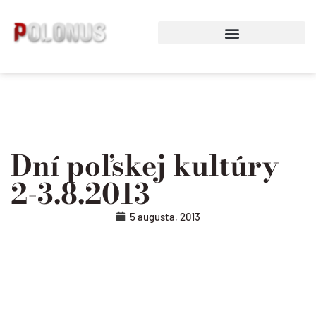
Preskočiť
na
obsah
Dní poľskej kultúry
2-3.8.2013
5 augusta, 2013