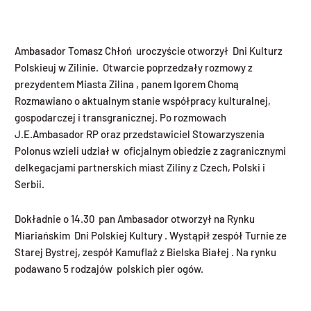
Ambasador Tomasz Chłoń uroczyście otworzył Dni Kulturz
Polskieuj w Zilinie. Otwarcie poprzedzały rozmowy z
prezydentem Miasta Zilina , panem Igorem Chomą
Rozmawiano o aktualnym stanie współpracy kulturalnej,
gospodarczej i transgranicznej. Po rozmowach
J.E.Ambasador RP oraz przedstawiciel Stowarzyszenia
Polonus wzieli udział w oficjalnym obiedzie z zagranicznymi
delkegacjami partnerskich miast Ziliny z Czech, Polski i
Serbii.
Dokładnie o 14.30 pan Ambasador otworzył na Rynku
Miariańskim Dni Polskiej Kultury . Wystąpił zespół Turnie ze
Starej Bystrej, zespół Kamuflaż z Bielska Białej . Na rynku
podawano 5 rodzajów polskich pier ogów.
Prev
Ďa