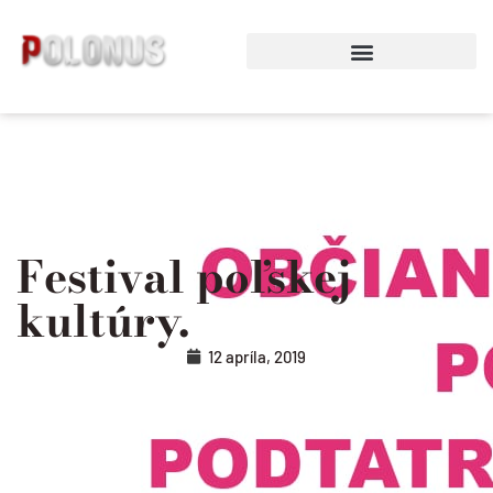
Preskočiť
na
obsah
Festival poľskej
kultúry.
12 apríla, 2019