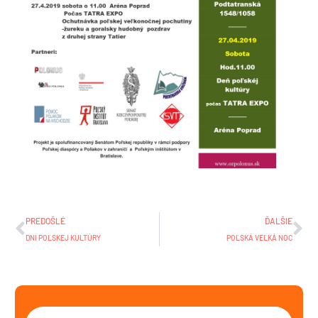
Prev
Ďa
PREDOŠLÉ
ĎALŠIE
DNI POĽSKEJ KULTÚRY
POĽSKÁ VEĽKÁ NOC
Vyhľadať