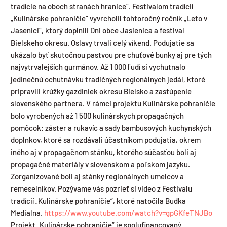
tradície na oboch stranách hranice“. Festivalom tradícií
„Kulinárske pohraničie“ vyvrcholil tohtoročný ročník „Leto v
Jasenici“, ktorý doplnili Dni obce Jasienica a festival
Bielskeho okresu. Oslavy trvali celý víkend. Podujatie sa
ukázalo byť skutočnou pastvou pre chuťové bunky aj pre tých
najvytrvalejších gurmánov. Až 1 000 ľudí si vychutnalo
jedinečnú ochutnávku tradičných regionálnych jedál, ktoré
pripravili krúžky gazdiniek okresu Bielsko a zastúpenie
slovenského partnera. V rámci projektu Kulinárske pohraničie
bolo vyrobených až 1 500 kulinárskych propagačných
pomôcok: záster a rukavíc a sady bambusových kuchynských
doplnkov, ktoré sa rozdávali účastníkom podujatia, okrem
iného aj v propagačnom stánku, ktorého súčasťou boli aj
propagačné materiály v slovenskom a poľskom jazyku.
Zorganizované boli aj stánky regionálnych umelcov a
remeselníkov. Pozývame vás pozrieť si video z Festivalu
tradícií „Kulinárske pohraničie“, ktoré natočila Budka
Medialna.
https://www.youtube.com/watch?v=gpGKfeTNJBo
Projekt „Kulinárske pohraničie“ je spolufinancovaný