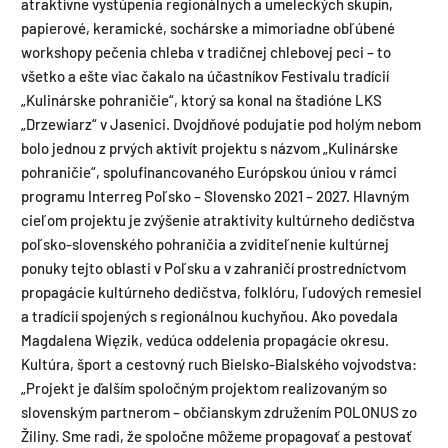
atraktívne vystúpenia regionálnych a umeleckých skupín,
papierové, keramické, sochárske a mimoriadne obľúbené
workshopy pečenia chleba v tradičnej chlebovej peci – to
všetko a ešte viac čakalo na účastníkov Festivalu tradícií
„Kulinárske pohraničie“, ktorý sa konal na štadióne LKS
„Drzewiarz“ v Jasenici. Dvojdňové podujatie pod holým nebom
bolo jednou z prvých aktivít projektu s názvom „Kulinárske
pohraničie“, spolufinancovaného Európskou úniou v rámci
programu Interreg Poľsko – Slovensko 2021 – 2027. Hlavným
cieľom projektu je zvýšenie atraktivity kultúrneho dedičstva
poľsko-slovenského pohraničia a zviditeľnenie kultúrnej
ponuky tejto oblasti v Poľsku a v zahraničí prostredníctvom
propagácie kultúrneho dedičstva, folklóru, ľudových remesiel
a tradícií spojených s regionálnou kuchyňou. Ako povedala
Magdalena Więzik, vedúca oddelenia propagácie okresu.
Kultúra, šport a cestovný ruch Bielsko-Bialského vojvodstva:
„Projekt je ďalším spoločným projektom realizovaným so
slovenským partnerom – občianskym združením POLONUS zo
Žiliny. Sme radi, že spoločne môžeme propagovať a pestovať