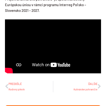
Európskou úniou v rámci programu Interreg Poľsko –
Slovensko 2021 – 2027.
Prev
Ďa
PREDOŠLÉ
ĎALŠIE
Rodinný piknik
Kulinárske pohraničie