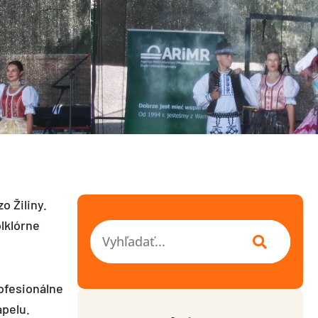
zo Žiliny.
lklórne
Vyhľadať
ofesionálne
apelu.