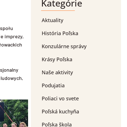
Kategórie
Aktuality
espołu
História Poľska
ie imprezy,
słowackich
Konzulárne správy
Krásy Poľska
esjonalny
Naše aktivity
 ludowych,
Podujatia
Poliaci vo svete
Poľská kuchyňa
Poľska škola