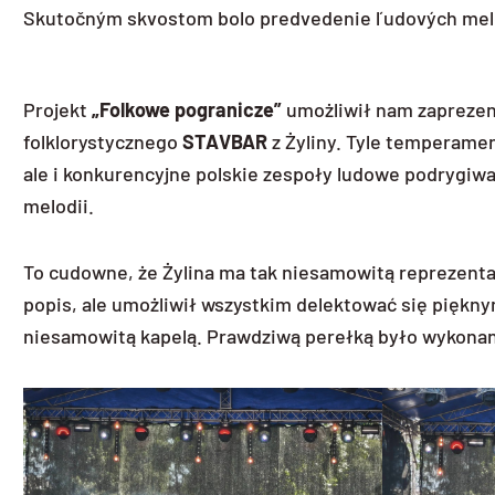
Skutočným skvostom bolo predvedenie ľudových melód
Projekt
„Folkowe pogranicze”
umożliwił nam zaprezen
folklorystycznego
STAVBAR
z Żyliny. Tyle temperamen
ale i konkurencyjne polskie zespoły ludowe podrygiw
melodii.
To cudowne, że Żylina ma tak niesamowitą reprezentac
popis, ale umożliwił wszystkim delektować się pię
niesamowitą kapelą. Prawdziwą perełką było wykonani