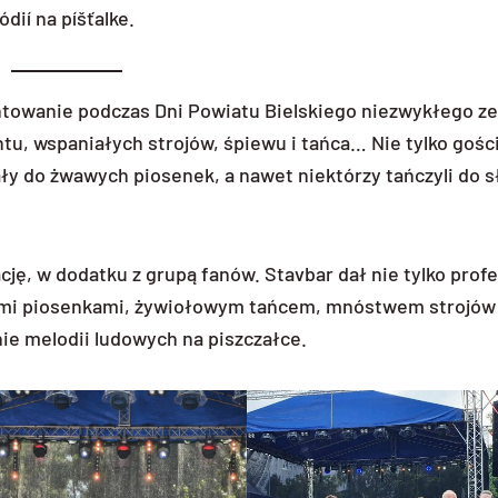
ií na píšťalke.
towanie podczas Dni Powiatu Bielskiego niezwykłego z
tu, wspaniałych strojów, śpiewu i tańca… Nie tylko gośc
ały do żwawych piosenek, a nawet niektórzy tańczyli do 
ję, w dodatku z grupą fanów. Stavbar dał nie tylko prof
knymi piosenkami, żywiołowym tańcem, mnóstwem strojów
e melodii ludowych na piszczałce.