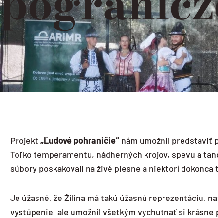
pogranicz
Projekt
„Ľudové pohraničie“
nám umožnil predstaviť p
Toľko temperamentu, nádherných krojov, spevu a tanca
súbory poskakovali na živé piesne a niektorí dokonca 
Je úžasné, že Žilina má takú úžasnú reprezentáciu, n
vystúpenie, ale umožnil všetkým vychutnať si krásne 