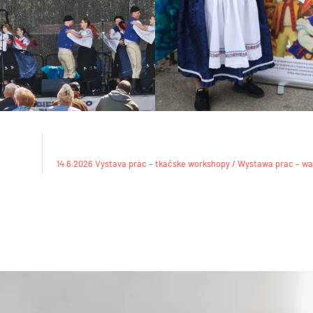
14.6.2026 Výstava prác – tkáčske workshopy / Wystawa prac – wa