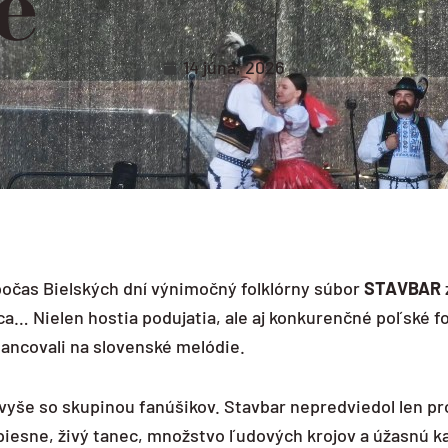
e
14 júna, 2026
očas Bielských dní výnimočný folklórny súbor
STAVBAR
… Nielen hostia podujatia, ale aj konkurenčné poľské fo
tancovali na slovenské melódie.
avyše so skupinou fanúšikov. Stavbar nepredviedol len pr
piesne, živý tanec, množstvo ľudových krojov a úžasnú k