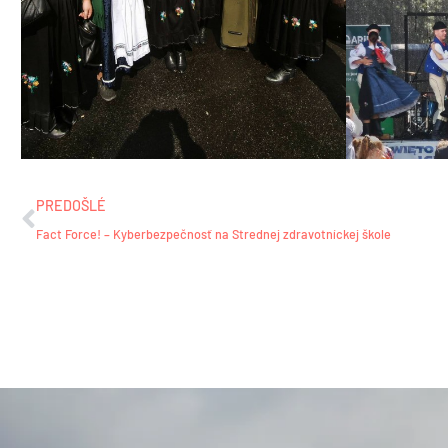
Prev
PREDOŠLÉ
Fact Force! – Kyberbezpečnosť na Strednej zdravotníckej škole