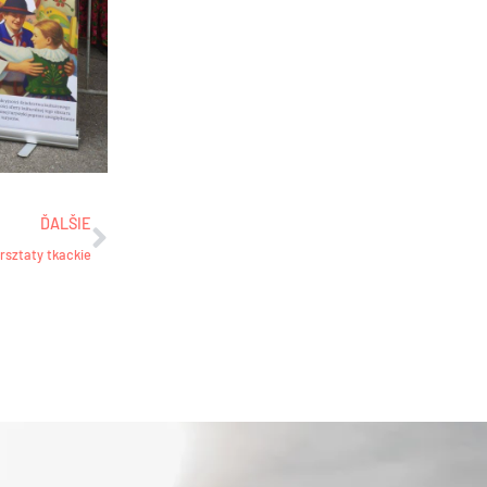
Ďalšie
ĎALŠIE
rsztaty tkackie