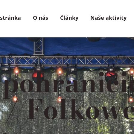
 stránka
O nás
Články
Naše aktivity
 pohraniči
/ Folkow