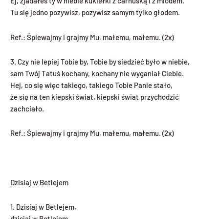
Ej, zjadałes ty w niebie kukiełki z carnuską i z miodem.
Tu się jedno pozywisz, pozywisz samym tylko głodem.
Ref.: Śpiewajmy i grajmy Mu, małemu, małemu. (2x)
3. Czy nie lepiej Tobie by, Tobie by siedzieć było w niebie,
sam Twój Tatuś kochany, kochany nie wyganiał Ciebie.
Hej, co się więc takiego, takiego Tobie Panie stało,
że się na ten kiepski świat, kiepski świat przychodzić
zachciało.
Ref.: Śpiewajmy i grajmy Mu, małemu, małemu. (2x)
Dzisiaj w Betlejem
1. Dzisiaj w Betlejem,
dzisiaj w Betlejem