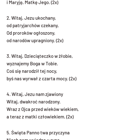
i Maryję, Matkę Jego. (2x)
2. Witaj, Jezu ukochany,
od patryjarchów czekany,
Od proroków ogłoszony,
od narodów upragniony. (2x)
3. Witaj, Dzieciąteczko w żłobie,
wyznajemy Boga w Tobie.
Coś się narodził tej nocy,
byś nas wyrwał z czarta mocy. (2x)
4. Witaj, Jezu nam zjawiony
Witaj, dwakroć narodzony.
Wraz z Ojca przed wieków wiekiem,
a teraz z matki człowiekiem. (2x)
5. Święta Panno twa przyczyna
Niech nam wyjedna u syna,