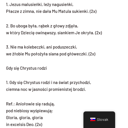
1. Jezus malusieńki, leży nagusieńki,
Płacze z zimna, nie dała Mu Matula sukienki. (2x)
2. Bo uboga była, rąbek z głowy zdjęła,
w który Dziecię owinąwszy, siankiem Je okryła. (2x)
3. Nie ma kolebeczki, ani poduszeczki,
we żłobie Mu położyła siana pod główeczki. (2x)
Gdy się Chrystus rodzi
1. Gdy się Chrystus rodzi i na świat przychodzi,
ciemna noc w jasności promienistej brodzi.
Ref.: Aniołowie się radują,
pod niebiosy wyśpiewują:
Gloria, gloria, gloria
Slovak
in excelsis Deo. (2x)