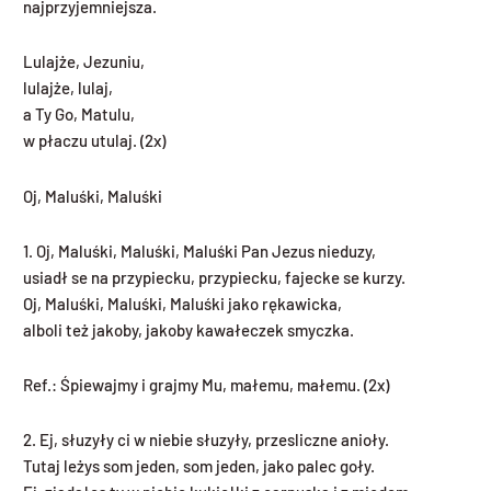
najprzyjemniejsza.
Lulajże, Jezuniu,
lulajże, lulaj,
a Ty Go, Matulu,
w płaczu utulaj. (2x)
Oj, Maluśki, Maluśki
1. Oj, Maluśki, Maluśki, Maluśki Pan Jezus nieduzy,
usiadł se na przypiecku, przypiecku, fajecke se kurzy.
Oj, Maluśki, Maluśki, Maluśki jako rękawicka,
alboli też jakoby, jakoby kawałeczek smyczka.
Ref.: Śpiewajmy i grajmy Mu, małemu, małemu. (2x)
2. Ej, słuzyły ci w niebie słuzyły, przesliczne anioły.
Tutaj leżys som jeden, som jeden, jako palec goły.