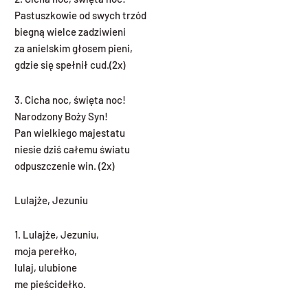
Pastuszkowie od swych trzód
biegną wielce zadziwieni
za anielskim głosem pieni,
gdzie się spełnił cud.(2x)
3. Cicha noc, święta noc!
Narodzony Boży Syn!
Pan wielkiego majestatu
niesie dziś całemu światu
odpuszczenie win. (2x)
Lulajże, Jezuniu
1. Lulajże, Jezuniu,
moja perełko,
lulaj, ulubione
me pieścidełko.