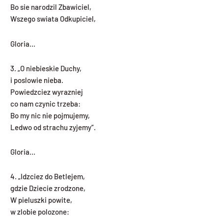
Bo sie narodzil Zbawiciel,
Wszego swiata Odkupiciel,
Gloria…
3. „O niebieskie Duchy,
i poslowie nieba.
Powiedzciez wyrazniej
co nam czynic trzeba:
Bo my nic nie pojmujemy,
Ledwo od strachu zyjemy“.
Gloria…
4. „Idzciez do Betlejem,
gdzie Dziecie zrodzone,
W pieluszki powite,
w zlobie polozone: