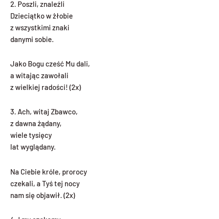
2. Poszli, znaleźli
Dzieciątko w żłobie
z wszystkimi znaki
danymi sobie.
Jako Bogu cześć Mu dali,
a witając zawołali
z wielkiej radości! (2x)
3. Ach, witaj Zbawco,
z dawna żądany,
wiele tysięcy
lat wyglądany.
Na Ciebie króle, prorocy
czekali, a Tyś tej nocy
nam się objawił. (2x)