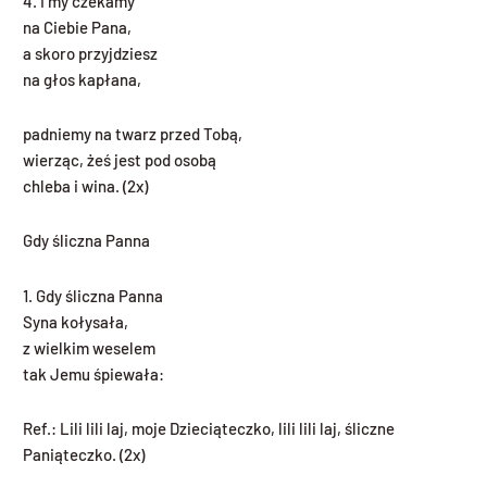
4. I my czekamy
na Ciebie Pana,
a skoro przyjdziesz
na głos kapłana,
padniemy na twarz przed Tobą,
wierząc, żeś jest pod osobą
chleba i wina. (2x)
Gdy śliczna Panna
1. Gdy śliczna Panna
Syna kołysała,
z wielkim weselem
tak Jemu śpiewała:
Ref.: Lili lili laj, moje Dzieciąteczko, lili lili laj, śliczne
Paniąteczko. (2x)