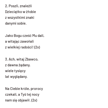
2. Poszli, znaleźli
Dzieciątko w żłobie
z wszystkimi znaki
danymi sobie.
Jako Bogu cześć Mu dali,
a witając zawołali
z wielkiej radości! (2x)
3. Ach, witaj Zbawco,
z dawna żądany,
wiele tysięcy
lat wyglądany.
Na Ciebie króle, prorocy
czekali, a Tyś tej nocy
nam się objawił. (2x)