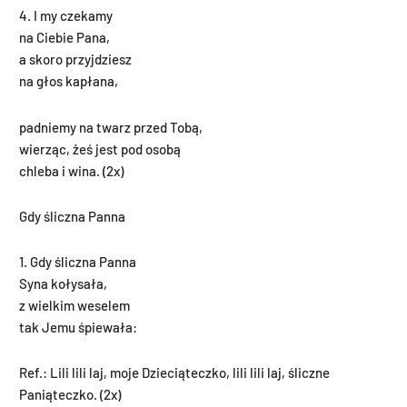
4. I my czekamy
na Ciebie Pana,
a skoro przyjdziesz
na głos kapłana,
padniemy na twarz przed Tobą,
wierząc, żeś jest pod osobą
chleba i wina. (2x)
Gdy śliczna Panna
1. Gdy śliczna Panna
Syna kołysała,
z wielkim weselem
tak Jemu śpiewała:
Ref.: Lili lili laj, moje Dzieciąteczko, lili lili laj, śliczne
Paniąteczko. (2x)