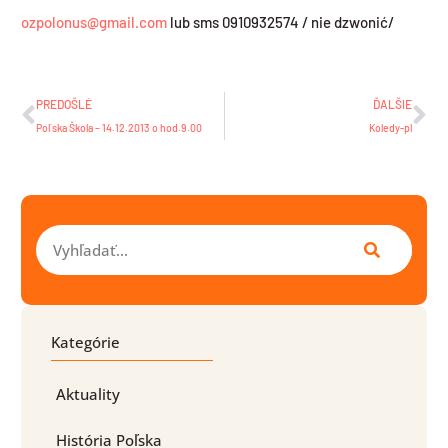
ozpolonus@gmail.com
lub sms 0910932574 / nie dzwonić/
Prev
Ďa
PREDOŠLÉ
ĎALŠIE
Poľska Škola – 14.12.2013 o hod.9.00
Koledy-pl
Vyhľadať
Kategórie
Aktuality
História Poľska