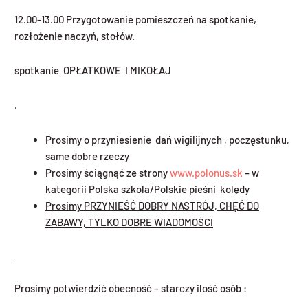
12.00-13.00 Przygotowanie pomieszczeń na spotkanie,
rozłożenie naczyń, stołów.
spotkanie OPŁATKOWE I MIKOŁAJ
.
Prosimy o przyniesienie dań wigilijnych , poczęstunku,
same dobre rzeczy
Prosimy ściągnąć ze strony
www.polonus.sk
– w
kategorii Polska szkola/Polskie pieśni kolędy
Prosimy PRZYNIE
ŚĆ
DOBRY NASTR
Ó
J, CH
ĘĆ
DO
ZABAWY, TYLKO DOBRE WIADOMO
Ś
CI
Prosimy potwierdzić obecność – starczy ilość osób :