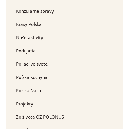
Konzulárne správy
Krásy Poľska
Naše aktivity
Podujatia
Poliaci vo svete
Poľská kuchyňa
Poľska škola
Projekty
Zo života OZ POLONUS