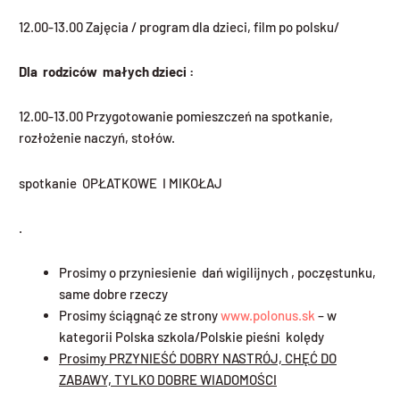
12.00-13.00 Zajęcia / program dla dzieci, film po polsku/
Dla rodziców ma
ł
ych dzieci :
12.00-13.00 Przygotowanie pomieszczeń na spotkanie,
rozłożenie naczyń, stołów.
spotkanie OPŁATKOWE I MIKOŁAJ
.
Prosimy o przyniesienie dań wigilijnych , poczęstunku,
same dobre rzeczy
Prosimy ściągnąć ze strony
www.polonus.sk
– w
kategorii Polska szkola/Polskie pieśni kolędy
Prosimy PRZYNIE
ŚĆ
DOBRY NASTR
Ó
J, CH
ĘĆ
DO
ZABAWY, TYLKO DOBRE WIADOMO
Ś
CI