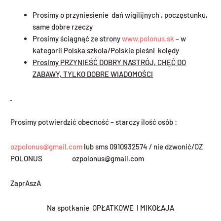
Prosimy o przyniesienie dań wigilijnych , poczęstunku,
same dobre rzeczy
Prosimy ściągnąć ze strony
www.polonus.sk
– w
kategorii Polska szkola/Polskie pieśni kolędy
Prosimy PRZYNIE
ŚĆ
DOBRY NASTR
Ó
J, CH
ĘĆ
DO
ZABAWY, TYLKO DOBRE WIADOMO
Ś
CI
Prosimy potwierdzić obecność – starczy ilość osób :
ozpolonus@gmail.com
lub sms 0910932574 / nie dzwonić/
OZ
POLONUS ozpolonus@gmail.com
ZaprAszA
Na spotkanie OPŁATKOWE I MIKOŁAJA