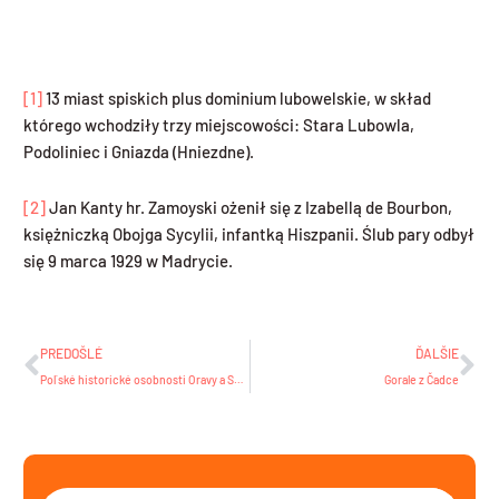
[1]
13 miast spiskich plus dominium lubowelskie, w skład
którego wchodziły trzy miejscowości: Stara Lubowla,
Podoliniec i Gniazda (Hniezdne).
[2]
Jan Kanty hr. Zamoyski ożenił się z Izabellą de Bourbon,
księżniczką Obojga Sycylii, infantką Hiszpanii. Ślub pary odbył
się 9 marca 1929 w Madrycie.
Prev
Ďa
PREDOŠLÉ
ĎALŠIE
Poľské historické osobnosti Oravy a Spiša
Gorale z Čadce