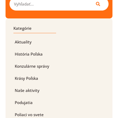
Vyhľadať
Kategórie
Aktuality
História Poľska
Konzulárne správy
Krásy Poľska
Naše aktivity
Podujatia
Poliaci vo svete