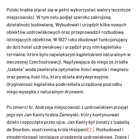
Polski hrabia starał się w pełni wykorzystać walory lecznicze
miejscowości. W tym celu podjął szeroko zakrojoną
działalność budowlaną. Wybudował i urządził kilka nowych
obiektów uzdrowiskowych oraz przeprowadził rozbudowę
istniejących obiektów. W 1927 roku zbudował funkcjonujący
do dziś hotel uzdrowiskowy i urządził przy nim kąpielisko
termalne, które było największym kąpieliskiem naturalnym w
ówczesnej Czechosłowacji. Napływająca do niego ze źródła
„Izabela” woda zawierała optymalne ilości wapnia i magnezu
oraz pewną ilość litu, który działa antydepresyjnie.
Oryginalność kąpieliska podkreślała urządzona pośrodku
niego wysepka z naturalnym drzewem.
Po śmierci hr. Andrzeja miejscowość z uzdrowiskiem przejął
jego syn Jan Kanty hrabia Zamoyski, który kontynuował
dzieło rozpoczęte przez ojca. Jan Kanty był żonaty z Izabellą
de Bourbon, siostrzenicą króla Hiszpanii
[2]
. Rozbudował i
zmodernizował istniejące urządzenia uzdrowiskowe. Znane i