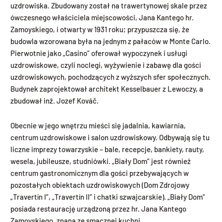
uzdrowiska. Zbudowany został na trawertynowej skale przez
ówczesnego właściciela miejscowości, Jana Kantego hr.
Zamoyskiego, i otwarty w 1931 roku; przypuszcza się, że
budowla wzorowana była na jednym z pałaców w Monte Carlo.
Pierwotnie jako „Casino” oferował wypoczynek i usługi
uzdrowiskowe, czyli noclegi, wyżywienie i zabawę dla gości
uzdrowiskowych, pochodzących z wyższych sfer społecznych.
Budynek zaprojektował architekt Kesselbauer z Lewoczy, a
zbudował inż. Jozef Kováč.
Obecnie w jego wnętrzu mieści się jadalnia, kawiarnia,
centrum uzdrowiskowe i salon uzdrowiskowy. Odbywają się tu
liczne imprezy towarzyskie – bale, recepcje, bankiety, rauty,
wesela, jubileusze, studniówki. „Biały Dom” jest również
centrum gastronomicznym dla gości przebywających w
pozostałych obiektach uzdrowiskowych (Dom Zdrojowy
„Travertín I”, „Travertín II” i chatki szwajcarskie). „Biały Dom”
posiada restaurację urządzoną przez hr. Jana Kantego
Zamoyskiego, znaną ze smacznej kuchni.