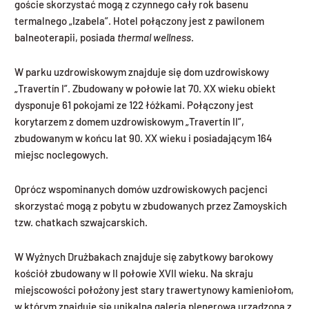
goście skorzystać mogą z czynnego cały rok basenu
termalnego „Izabela”. Hotel połączony jest z pawilonem
balneoterapii, posiada
thermal wellness
.
W parku uzdrowiskowym znajduje się dom uzdrowiskowy
„Travertín I”. Zbudowany w połowie lat 70. XX wieku obiekt
dysponuje 61 pokojami ze 122 łóżkami. Połączony jest
korytarzem z domem uzdrowiskowym „Travertín II”,
zbudowanym w końcu lat 90. XX wieku i posiadającym 164
miejsc noclegowych.
Oprócz wspominanych domów uzdrowiskowych pacjenci
skorzystać mogą z pobytu w zbudowanych przez Zamoyskich
tzw. chatkach szwajcarskich.
W Wyżnych Drużbakach znajduje się zabytkowy barokowy
kościół zbudowany w II połowie XVII wieku. Na skraju
miejscowości położony jest stary trawertynowy kamieniołom,
w którym znajduje się unikalna galeria plenerowa urządzona z