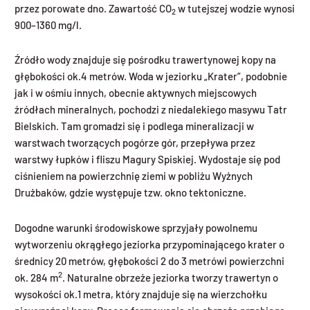
przez porowate dno. Zawartość CO
w tutejszej wodzie wynosi
2
900–1360 mg/l.
Źródło wody znajduje się pośrodku trawertynowej kopy na
głębokości ok.4 metrów. Woda w jeziorku „Krater”, podobnie
jak i w ośmiu innych, obecnie aktywnych miejscowych
źródłach mineralnych, pochodzi z niedalekiego masywu Tatr
Bielskich. Tam gromadzi się i podlega mineralizacji w
warstwach tworzących pogórze gór, przepływa przez
warstwy łupków i fliszu Magury Spiskiej. Wydostaje się pod
ciśnieniem na powierzchnię ziemi w pobliżu Wyżnych
Drużbaków, gdzie występuje tzw. okno tektoniczne.
Dogodne warunki środowiskowe sprzyjały powolnemu
wytworzeniu okrągłego jeziorka przypominającego krater o
średnicy 20 metrów, głębokości 2 do 3 metrówi powierzchni
2
ok. 284 m
. Naturalne obrzeże jeziorka tworzy trawertyn o
wysokości ok.1 metra, który znajduje się na wierzchołku