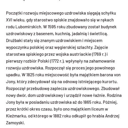
Początki rozwoju miejscowego uzdrowiska sięgają schyłku
XVI wieku, gdy starostwo spiskie znajdowało się w rękach
rodu Lubomirskich. W 1595 roku zbudowany został budynek
uzdrowiskowy z basenem, kuchnią, jadalnią i świetlicą.
Drużbaki stały się znanym uzdrowiskiem i miejscem
wypoczynku polskiej oraz węgierskiej szlachty. Zajęcie
starostwa spiskiego przez wojska austriackie (1769 r.) i
pierwszy rozbiór Polski (1772 r.), wpłynęły na zahamowanie
rozwoju uzdrowiska. Rozpoczął się proces jego powolnego
upadku. W 1825 roku miejscowość była majątkiem barona von
Jony, który zdecydował się na odnowę istniejącego kurortu.
Rozpoczął przebudowę zaplecza uzdrowiskowego. Zbudował
nowy dwór, dom uzdrowiskowy i urządził nowe łaźnie. Rodzina
Jony była w posiadaniu uzdrowiska aż do 1865 roku. Później,
przez krótki okres czasu, było ono majątkiem liceum w
Kieżmarku, od którego w 1882 roku odkupił go hrabia Andrzej
Zamoyski.