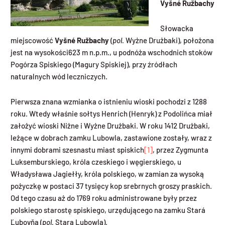
Vyšné Ružbachy
Słowacka
miejscowość
Vyšné Ružbachy
(
pol.
Wyżne Drużbaki), położona
jest na wysokości623 m n.p.m., u podnóża wschodnich stoków
Pogórza Spiskiego (Magury Spiskiej), przy źródłach
naturalnych wód leczniczych.
Pierwsza znana wzmianka o istnieniu wioski pochodzi z 1288
roku. Wtedy właśnie sołtys Henrich (Henryk) z Podolińca miał
założyć wioski Niżne i Wyżne Drużbaki. W roku 1412 Drużbaki,
leżące w dobrach zamku Lubowla, zastawione zostały, wraz z
innymi dobrami szesnastu miast spiskich
[1]
, przez Zygmunta
Luksemburskiego, króla czeskiego i węgierskiego, u
Władysława Jagiełły, króla polskiego, w zamian za wysoką
pożyczkę w postaci 37 tysięcy kop srebrnych groszy praskich.
Od tego czasu aż do 1769 roku administrowane były przez
polskiego starostę spiskiego, urzędującego na zamku Stará
Ľubovňa (
pol.
Stara Lubowla).