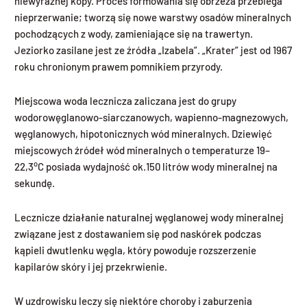
niewyraźnej kopy. Proces formowania się obrzeża przebiega
nieprzerwanie; tworzą się nowe warstwy osadów mineralnych
pochodzących z wody, zamieniające się na trawertyn.
Jeziorko zasilane jest ze źródła „Izabela”. „Krater” jest od 1967
roku chronionym prawem pomnikiem przyrody.
Miejscowa woda lecznicza zaliczana jest do grupy
wodorowęglanowo-siarczanowych, wapienno-magnezowych,
węglanowych, hipotonicznych wód mineralnych. Dziewięć
miejscowych źródeł wód mineralnych o temperaturze 19–
o
22,3
C posiada wydajność ok.150 litrów wody mineralnej na
sekundę.
Lecznicze działanie naturalnej węglanowej wody mineralnej
związane jest z dostawaniem się pod naskórek podczas
kąpieli dwutlenku węgla, który powoduje rozszerzenie
kapilarów skóry i jej przekrwienie.
W uzdrowisku leczy się niektóre choroby i zaburzenia