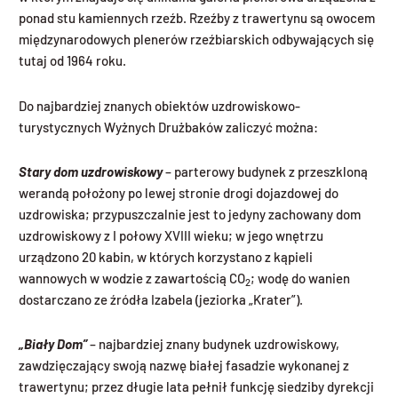
ponad stu kamiennych rzeźb. Rzeźby z trawertynu są owocem
międzynarodowych plenerów rzeźbiarskich odbywających się
tutaj od 1964 roku.
Do najbardziej znanych obiektów uzdrowiskowo-
turystycznych Wyżnych Drużbaków zaliczyć można:
Stary dom uzdrowiskowy
– parterowy budynek z przeszkloną
werandą położony po lewej stronie drogi dojazdowej do
uzdrowiska; przypuszczalnie jest to jedyny zachowany dom
uzdrowiskowy z I połowy XVIII wieku; w jego wnętrzu
urządzono 20 kabin, w których korzystano z kąpieli
wannowych w wodzie z zawartością CO
; wodę do wanien
2
dostarczano ze źródła Izabela (jeziorka „Krater”).
„Biały Dom”
– najbardziej znany budynek uzdrowiskowy,
zawdzięczający swoją nazwę białej fasadzie wykonanej z
trawertynu; przez długie lata pełnił funkcję siedziby dyrekcji