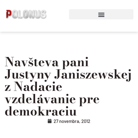
Preskočiť
na
obsah
Navšteva pani
Justyny Janiszewskej
z Nadacie
vzdelávanie pre
demokraciu
27 novembra, 2012