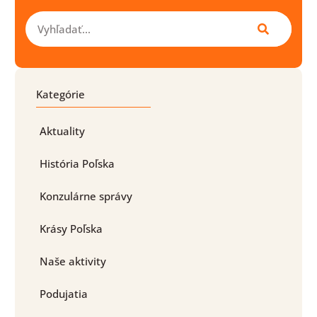
Vyhľadať
Kategórie
Aktuality
História Poľska
Konzulárne správy
Krásy Poľska
Naše aktivity
Podujatia