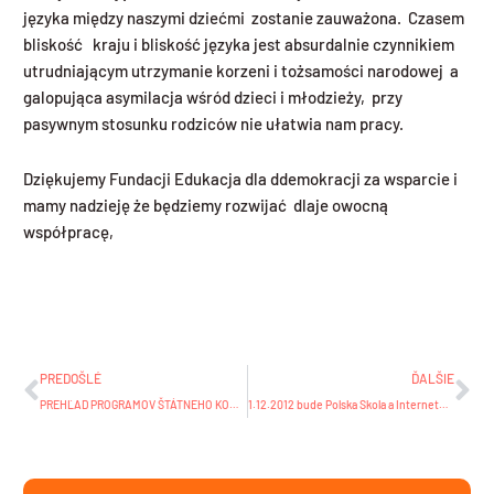
języka między naszymi dziećmi zostanie zauważona. Czasem
bliskość kraju i bliskość języka jest absurdalnie czynnikiem
utrudniającym utrzymanie korzeni i tożsamości narodowej a
galopująca asymilacja wśród dzieci i młodzieży, przy
pasywnym stosunku rodziców nie ułatwia nam pracy.
Dziękujemy Fundacji Edukacja dla ddemokracji za wsparcie i
mamy nadzieję że będziemy rozwijać dlaje owocną
współpracę,
Prev
Ďa
PREDOŠLÉ
ĎALŠIE
PREHĽAD PROGRAMOV ŠTÁTNEHO KOMORNÉHO ORCHESTRA ŽILINA Dom umenia Fatra v Žiline – DECEMBER 2012
1.12.2012 bude Polska Skola a Internetowa Akademia