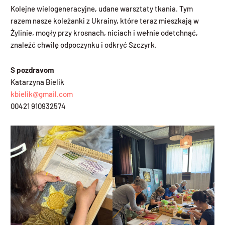
Kolejne wielogeneracyjne, udane warsztaty tkania. Tym
razem nasze koleżanki z Ukrainy, które teraz mieszkają w
Żylinie, mogły przy krosnach, niciach i wełnie odetchnąć,
znaleźć chwilę odpoczynku i odkryć Szczyrk.
S pozdravom
Katarzyna Bielik
kbielik@gmail.com
00421 910932574