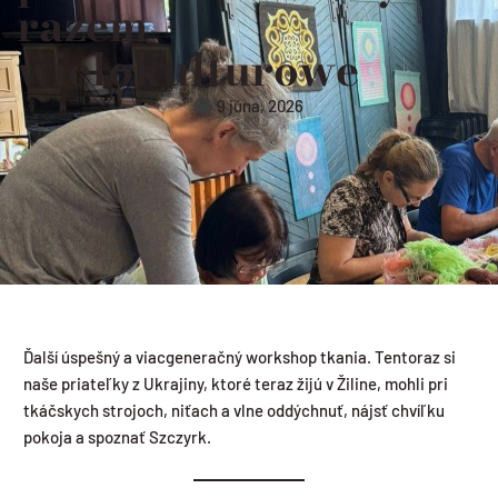
razem
wielokulturowe
9 júna, 2026
Ďalší úspešný a viacgeneračný workshop tkania. Tentoraz si
naše priateľky z Ukrajiny, ktoré teraz žijú v Žiline, mohli pri
tkáčskych strojoch, niťach a vlne oddýchnuť, nájsť chvíľku
pokoja a spoznať Szczyrk.