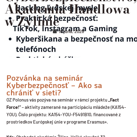
Akademia Handlowa
w Żylinie
10 júna, 2026
Pozvánka na seminár
Kyberbezpečnosť – Ako sa
chrániť v sieti?
OZ Polonus vás pozýva na seminár v rámci projektu
„Fact
Force!“
– aktivity zamerané na participáciu mládeže (KA154-
YOU). Číslo projektu: KA154-YOU-F5491B10, financované z
prostriedkov Európskej únie v programe Erasmus+.