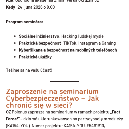
Kde:
Obchodná akadémia Žilina, Veľká okružná 32
Kedy:
24. júna 2026 o 8.00
Program seminára:
Sociálne inžinierstvo:
Hacking ľudskej mysle
Praktická bezpečnosť:
TikTok, Instagram a Gaming
Kyberšikana a bezpečnosť na mobilných telefónoch
Praktické ukážky
Tešíme sa na vašu účasť!
Zaproszenie na seminarium
Cyberbezpieczeństwo – Jak
chronić się w sieci?
OZ Polonus zaprasza na seminarium w ramach projektu
„Fact
Force!”
– działań ukierunkowanych na partycypację młodzieży
(KA154-YOU). Numer projektu: KA154-YOU-F5491B10,