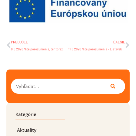
Prev
Ďa
PREDOŠLÉ
ĎALŠIE
9.6.2026 Nite porozumenia, tentoraz multikultúrne / Nici porozumienia – tym razem wielokulturowe
11.6.2026 Nite porozumenia – Lietavská Lúčka / Nici porozumienia
Vyhľadať
Kategórie
Aktuality