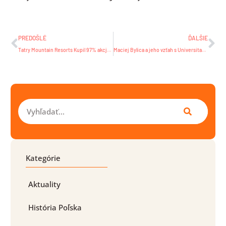
Prev
Ďa
PREDOŠLÉ
ĎALŠIE
Tatry Mountain Resorts Kupil 97% akcji Szczyrkowskiego Ośrodka Narciarskiego (SON)-pl
Maciej Bylica a jeho vzťah s Universitas Istropolitana v Bratislave -pl
Vyhľadať
Kategórie
Aktuality
História Poľska