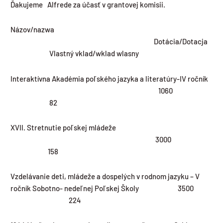
Ďakujeme Alfrede za účasť v grantovej komisii.
Názov/nazwa
Dotácia/Dotacja
Vlastný vklad/wklad wlasny
Interaktívna Akadémia poľského jazyka a literatúry-IV ročník
1060
82
XVII. Stretnutie poľskej mládeže
3000
158
Vzdelávanie deti, mládeže a dospelých v rodnom jazyku – V
ročník Sobotno- nedeľnej Poľskej Školy 3500
224