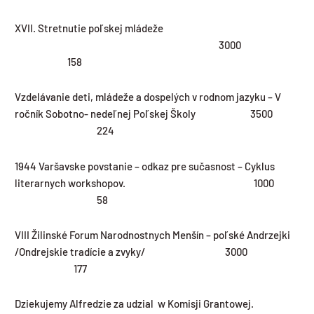
XVII. Stretnutie poľskej mládeže
3000
158
Vzdelávanie deti, mládeže a dospelých v rodnom jazyku – V
ročník Sobotno- nedeľnej Poľskej Školy 3500
224
1944 Varšavske povstanie – odkaz pre sučasnost – Cyklus
literarnych workshopov. 1000
58
VIII Žilinské Forum Narodnostnych Menšín – poľské Andrzejki
/Ondrejskie tradície a zvyky/ 3000
177
Dziekujemy Alfredzie za udzial w Komisji Grantowej.