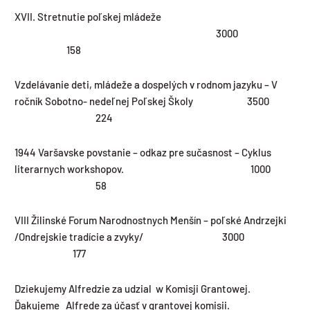
XVII. Stretnutie poľskej mládeže
3000
158
Vzdelávanie deti, mládeže a dospelých v rodnom jazyku – V
ročník Sobotno- nedeľnej Poľskej Školy 3500
224
1944 Varšavske povstanie – odkaz pre sučasnost – Cyklus
literarnych workshopov. 1000
58
VIII Žilinské Forum Narodnostnych Menšín – poľské Andrzejki
/Ondrejskie tradície a zvyky/ 3000
177
Dziekujemy Alfredzie za udzial w Komisji Grantowej.
Ďakujeme Alfrede za účasť v grantovej komisii.