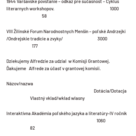
1944 Varšavske povstanie – odkaz pre sučasnost – Cyklus
literarnych workshopov. 1000
58
VIII Žilinské Forum Narodnostnych Menšín – poľské Andrzejki
/Ondrejskie tradície a zvyky/ 3000
177
Dziekujemy Alfredzie za udzial w Komisji Grantowej.
Ďakujeme Alfrede za účasť v grantovej komisii.
Názov/nazwa
Dotácia/Dotacja
Vlastný vklad/wklad wlasny
Interaktívna Akadémia poľského jazyka a literatúry-IV ročník
1060
82