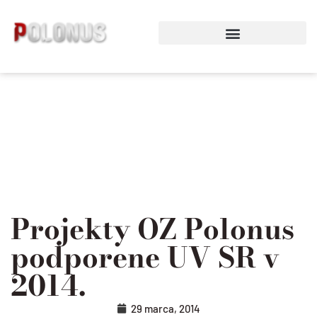
Preskočiť
na
obsah
Projekty OZ Polonus
podporene UV SR v
2014.
29 marca, 2014