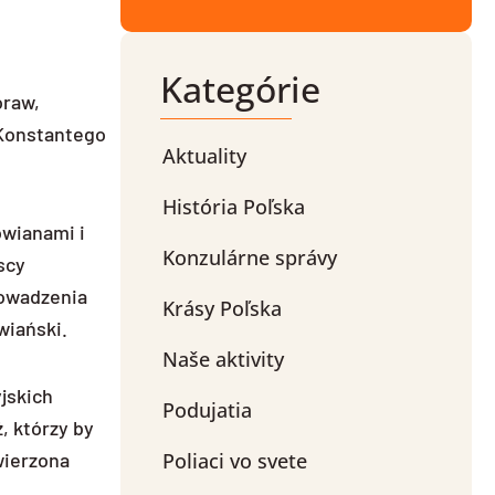
Kategórie
oraw,
-Konstantego
Aktuality
História Poľska
owianami i
Konzulárne správy
scy
rowadzenia
Krásy Poľska
wiański.
Naše aktivity
jskich
Podujatia
, którzy by
wierzona
Poliaci vo svete