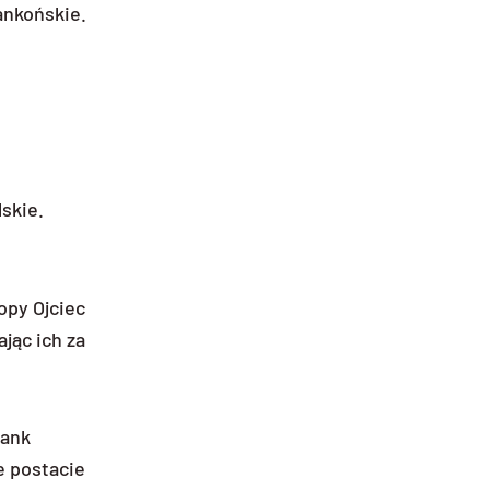
ankońskie.
skie.
opy Ojciec
jąc ich za
Bank
e postacie