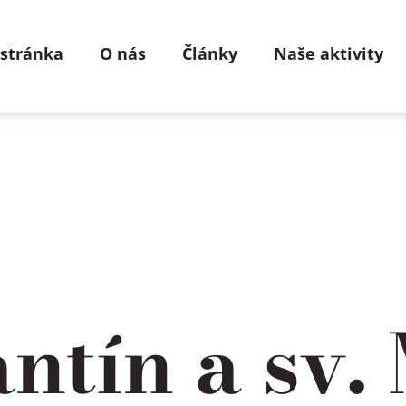
 stránka
O nás
Články
Naše aktivity
antín a sv.