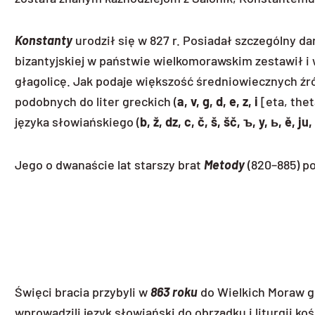
Konstanty
urodził się w 827 r. Posiadał szczególny da
bizantyjskiej w państwie wielkomorawskim zestawił i 
głagolicę. Jak podaje większość średniowiecznych źród
podobnych do liter greckich (
a, v, g, d, e, z, i
[eta, thet
języka słowiańskiego (
b,
ž, dz, c, č, š, šč,
ъ
, y,
ь
, ě, ju
Jego o dwanaście lat starszy brat
Metody
(820–885) po
Święci bracia przybyli w
863
roku
do Wielkich Moraw gd
wprowadzili język słowiański do obrządku i liturgii koś