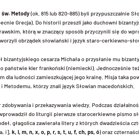
i
św. Metody
(ok. 815 lub 820-885)
byli przypuszczalnie Sł
cnie Grecja). Do historii przeszli jako duchowni bizantyj
awskim, którą w znaczący sposób przyczynili się do wp
tworzyli obrządek słowiański i język staro-cerkiewno-sło
ł bizantyjskiego cesarza Michała o przysłanie mu bizanty
o państwie kler frankoński (niemiecki). Jednocześnie też
m dla ludności zamieszkującej jego krainę. Misja taka po
i Metodemu, którzy znali język Słowian macedońskich.
r zdobywania i przekazywania wiedzy. Podczas działalnośc
wprowadził do liturgii pierwsze starocerkiewne pismo s
eł, głagolica zawierała litery z których dwadzieścia czt
a, i],
k, l, m, n, x, o, p, r, s, t, u, f, ch, ps, ó
) oraz czternaś