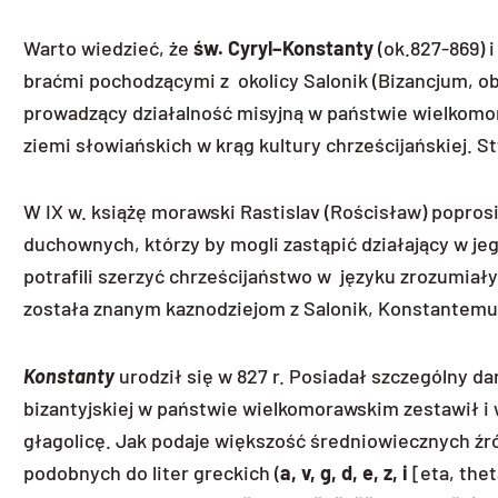
Warto wiedzieć, że
św. Cyryl–Konstanty
(ok.827-869)
braćmi pochodzącymi z okolicy Salonik (Bizancjum, obe
prowadzący działalność misyjną w państwie wielkomor
ziemi słowiańskich w krąg kultury chrześcijańskiej. S
W IX w. książę morawski Rastislav (Rościsław) poprosi
duchownych, którzy by mogli zastąpić działający w jeg
potrafili szerzyć chrześcijaństwo w języku zrozumiały
została znanym kaznodziejom z Salonik, Konstantemu 
Konstanty
urodził się w 827 r. Posiadał szczególny da
bizantyjskiej w państwie wielkomorawskim zestawił i 
głagolicę. Jak podaje większość średniowiecznych źród
podobnych do liter greckich (
a, v, g, d, e, z, i
[eta, thet