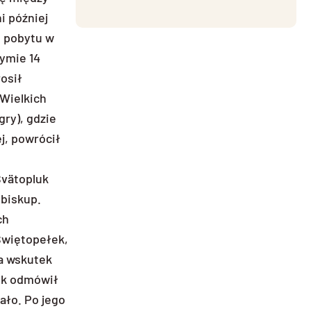
i później
i pobytu w
zymie 14
osił
 Wielkich
ry), gdzie
j, powrócił
Svätopluk
ybiskup.
ch
 Świętopełek,
a wskutek
ek odmówił
ało. Po jego