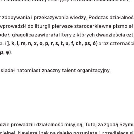
r zdobywania i przekazywania wiedzy. Podczas działalnośc
wprowadził do liturgii pierwsze starocerkiewne pismo s
eł, głagolica zawierała litery z których dwadzieścia czt
a, i],
k, l, m, n, x, o, p, r, s, t, u, f, ch, ps, ó
) oraz czternaś
, ρ,
ę
).
siadał natomiast znaczny talent organizacyjny.
zie prowadzili działalność misyjną. Tutaj za zgodą Rzym
cielnej. Nawiązali tak na daleko posuniętą i rozwijającą 