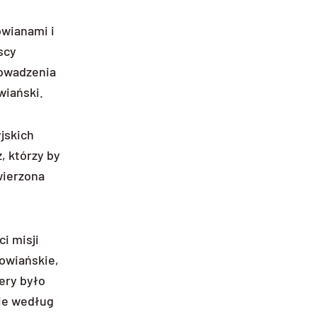
owianami i
scy
rowadzenia
wiański.
jskich
, którzy by
wierzona
i misji
łowiańskie,
ery było
cie według