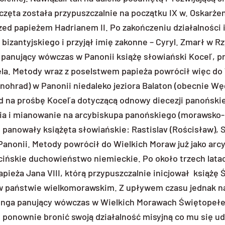
zęta została przypuszczalnie na początku IX w. Oskarżen
rzed papieżem Hadrianem II. Po zakończeniu działalności 
bizantyjskiego i przyjął imię zakonne – Cyryl. Zmarł w R
 panujący wówczas w Panonii książę słowiański Koceľ, pr
ela. Metody wraz z poselstwem papieża powrócił więc do
nohrad) w Panonii niedaleko jeziora Balaton (obecnie Węg
ąd na prośbę Koceľa dotyczącą odnowy diecezji panońskie
nia i mianowanie na arcybiskupa panońskiego (morawsko-
h panowały książęta słowiańskie: Rastislav (Rościsław), 
anonii. Metody powrócił do Wielkich Moraw już jako arc
cińskie duchowieństwo niemieckie. Po około trzech lata
pieża Jana VIII, którą przypuszczalnie inicjował książę
a w państwie wielkomorawskim. Z upływem czasu jednak n
hinga panujący wówczas w Wielkich Morawach Świętopeł
 ponownie bronić swoją działalność misyjną co mu się ud