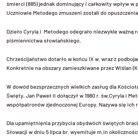
śmierci (885) jednak dominujący i całkowity wpływ 
Uczniowie Metodego zmuszeni zostali do opuszczenia
Dzieło Cyryla i Metodego odegrało niezwykle ważną r
piśmiennictwa słowiańskiego.
Chrześcijaństwo dotarło w końcu IX w. wraz z podboj
Konkretnie na obszary zamieszkiwane przez Wiślan (Kra
W dowód bezsprzecznych wielkich zasług dla Kościoła 
Święty, Jan Paweł II dołączył w 1980 r. św.Cyryla i Me
współpatronów zjednoczonej Europy. Nazywa się ich 
Dla upamiętnięnia przybycia obydwóch świętych brac
Słowacji w dniu 5 lipca br. wyemituje m.in okoliczno