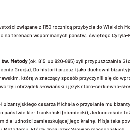
zystości związane z 1150 rocznicą przybycia do Wielkich M
go na terenach wspominanych państw, świętego Cyryla
i
św. Metody
(ok. 815 lub 820-885)
byli przypuszczalnie Sł
cnie Grecja). Do historii przeszli jako duchowni bizantyj
awskim, którą w znaczący sposób przyczynili się do wp
tworzyli obrządek słowiański i język staro-cerkiewno-sło
ł bizantyjskiego cesarza Michała o przysłanie mu bizanty
o państwie kler frankoński (niemiecki). Jednocześnie też
m dla ludności zamieszkującej jego krainę. Misja taka po
i Metodemu, którzy znali język Słowian macedońskich.