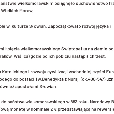
w państwie wielkomorawskim osiągnęło duchowieństwo fr
 Wielkich Moraw.
olę w kulturze Słowian. Zapoczątkowało rozwój języka i
ami księcia wielkomorawskiego Świętopełka na ziemie pol
ków, Wiślica) gdzie po ich pobiciu nastąpił chrzest.
Katolickiego i rozwoju cywilizacji wschodniej części Eur
todego do postaci św.Benedykta z Nursji (ok.480-547) uzna
również apostołami Słowian.
i do państwa wielkomorawskiego w 863 roku, Narodowy 
ścíową monetę w nominale 2 € przedstawiającą na rewersi