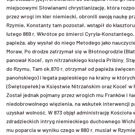
miejscowymi Słowianami chrystianizację, która rozpoc
przez wrogi im kler niemiecki, obronili swoją naukę p
Rzymie, Konstanty tam pozostał, wstąpił do klasztoru 
lutego 869 r. Wkrótce po śmierci Cyryla-Konstantego,
papieża, aby wysłał do niego Metodego jako nauczyci
Moraw. Po drodze zatrzymał się w Błotnogrodzie (Blat
panował Koceľ, syn nitrzańskiego księcia Pribiny. St
do Rzymu. Tam ok.870 r. otrzymał od papieża święce
panońskiego) i legata papieskiego na krainy w któryc
(Świętopełek) w Księstwie Nitrzańskim oraz Koceľ w P
Został jednak pojmany przez wrogich mu Franków i ła
niedobrowolnego więzienia, na wskutek interwencji pa
uzyskał wolność. W 873 objął administrację Kościoł
zdradzieckich intryg niemieckiego duchownego Wic
mu poparcia w wyniku czego w 880 r. musiał w Rzymie