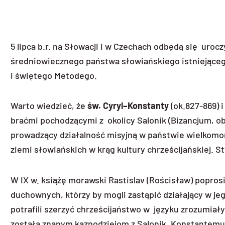
5 lipca b.r. na Słowacji i w Czechach odbędą się uroc
średniowiecznego państwa słowiańskiego istniejące
i świętego Metodego.
Warto wiedzieć, że
św. Cyryl–Konstanty
(ok.827-869)
braćmi pochodzącymi z okolicy Salonik (Bizancjum, obe
prowadzący działalność misyjną w państwie wielkomor
ziemi słowiańskich w krąg kultury chrześcijańskiej. S
W IX w. książę morawski Rastislav (Rościsław) poprosi
duchownych, którzy by mogli zastąpić działający w jeg
potrafili szerzyć chrześcijaństwo w języku zrozumiały
została znanym kaznodziejom z Salonik, Konstantemu 