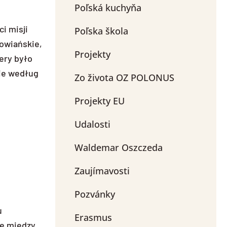
Poľská kuchyňa
i misji
Poľska škola
łowiańskie,
Projekty
ery było
cie według
Zo života OZ POLONUS
Projekty EU
Udalosti
Waldemar Oszczeda
Zaujímavosti
Pozvánky
u
Erasmus
się między