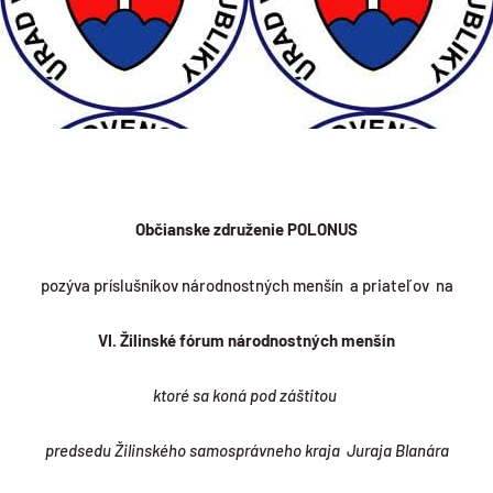
Ob
čianske združenie POLONUS
pozýva príslušníkov národnostných menšín a priateľov na
VI.
Ž
ilinsk
é
fórum národnostných menšín
ktoré sa koná pod záštitou
predsedu Žilinského samosprávneho kraja Juraja Blanára