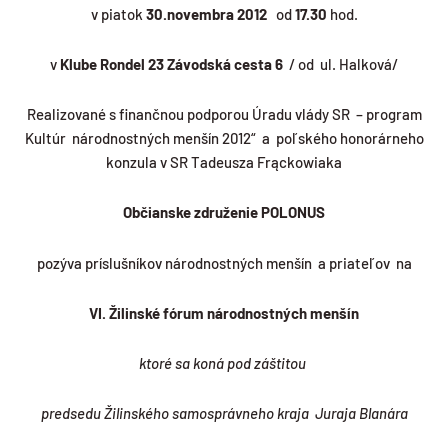
v piatok
30.novembra 2012
od
17.30
hod.
v
Klube Rondel 23
Závodská cesta 6
/ od ul. Halková/
Realizované s finančnou podporou Úradu vlády SR – program
Kultúr národnostných menšín 2012“ a poľského honorárneho
konzula v SR Tadeusza Frąckowiaka
Ob
čianske združenie POLONUS
pozýva príslušníkov národnostných menšín a priateľov na
VI.
Ž
ilinsk
é
fórum národnostných menšín
ktoré sa koná pod záštitou
predsedu Žilinského samosprávneho kraja Juraja Blanára