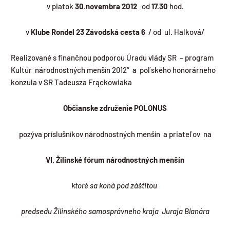
v piatok
30.novembra 2012
od
17.30
hod.
v
Klube Rondel 23
Závodská cesta 6
/ od ul. Halková/
Realizované s finančnou podporou Úradu vlády SR – program
Kultúr národnostných menšín 2012“ a poľského honorárneho
konzula v SR Tadeusza Frąckowiaka
Ob
čianske združenie POLONUS
pozýva príslušníkov národnostných menšín a priateľov na
VI.
Ž
ilinsk
é
fórum národnostných menšín
ktoré sa koná pod záštitou
predsedu Žilinského samosprávneho kraja Juraja Blanára