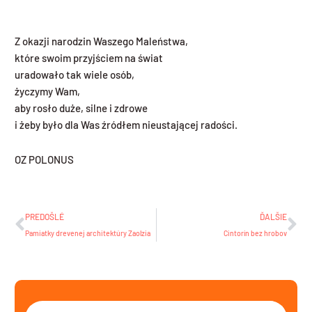
Z okazji narodzin Waszego Maleństwa,
które swoim przyjściem na świat
uradowało tak wiele osób,
życzymy Wam,
aby rosło duże, silne i zdrowe
i żeby było dla Was źródłem nieustającej radości.
OZ POLONUS
Prev
Ďa
PREDOŠLÉ
ĎALŠIE
Pamiatky drevenej architektúry Zaolzia
Cintorín bez hrobov
Vyhľadať