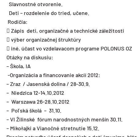
Slavnostné otvorenie.
Deti – rozdelenie do tried, učene.
Rodičia:
 Zápis deti, organizačné a technické záležitosti
 výber organizačnej štruktúry
 iné, účast vo vzdelavacom programe POLONUS OZ
Otázky na diskusiu:
– Škola, IA
-Organizácia a financovanie akcií 2012:
– Zraz / Jasenská dolina / 28-30.9.
– Niedzica 12-14.10.2012
– Warszawa 26-28.10.2012
– Poľská školá – 31.10.
– VI Žilinské fórum narodnostných menšín 30.11.
– Mikołajki a Vianočné stretnutie 15.12.
Prosím potvrďte účasť dospelých a detí /musime hlás