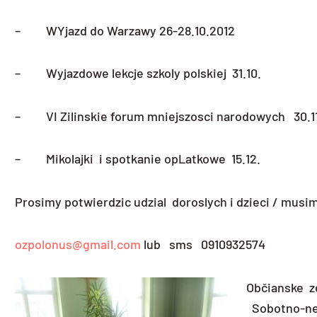
– WYjazd do Warzawy 26-28.10.2012
– Wyjazdowe lekcje szkoly polskiej 31.10.
– VI Zilinskie forum mniejszosci narodowych 30.11
– Mikolajki i spotkanie opLatkowe 15.12.
Prosimy potwierdzic udzial doroslych i dzieci / musimy
ozpolonus@gmail.com
lub sms 0910932574
Občianske 
Sobotno-ned