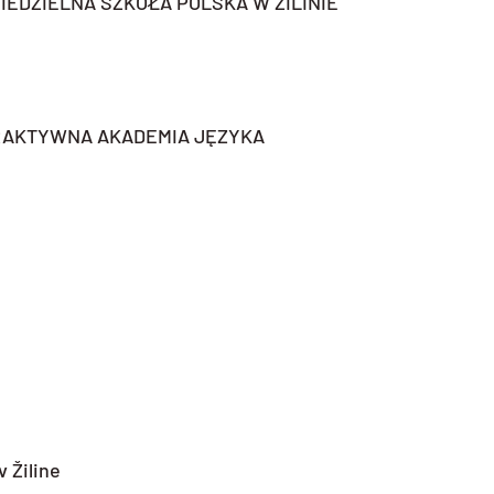
IEDZIELNA SZKOŁA POLSKA W ZILINIE
YWNA AKADEMIA JĘZYKA
 Žiline