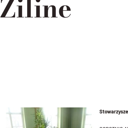
Žiline
Stowarzysz