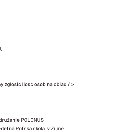
.
 zglosic ilosc osob na obiad / >
združenie POLONUS
eľná Poľska škola v Žiline