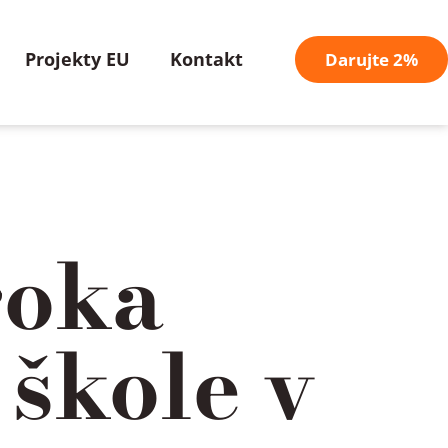
Projekty EU
Kontakt
Darujte 2%
roka
 škole v