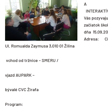
A
INTERAKTÍ
Vás pozyvaju
začiatok ško
dňa 15.09.20
Adresa: Cir
Ul. Romualda Zaymusa 3,010 01 Žilina
vchod od tržnice – SMERU /
vjazd AUPARK –
bývalé CVC Žirafa
Program: