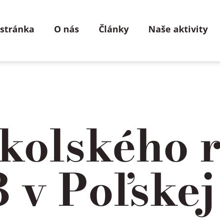
 stránka
O nás
Články
Naše aktivity
školského 
 v Poľskej