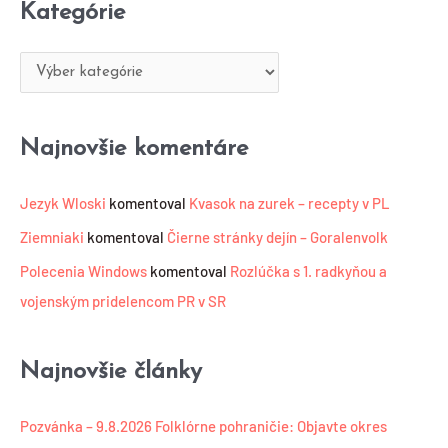
Kategórie
d
e
a
g
ť
ó
r
i
Najnovšie komentáre
e
Jezyk Wloski
komentoval
Kvasok na zurek – recepty v PL
Ziemniaki
komentoval
Čierne stránky dejín – Goralenvolk
Polecenia Windows
komentoval
Rozlúčka s 1. radkyňou a
vojenským pridelencom PR v SR
Najnovšie články
Pozvánka – 9.8.2026 Folklórne pohraničie: Objavte okres