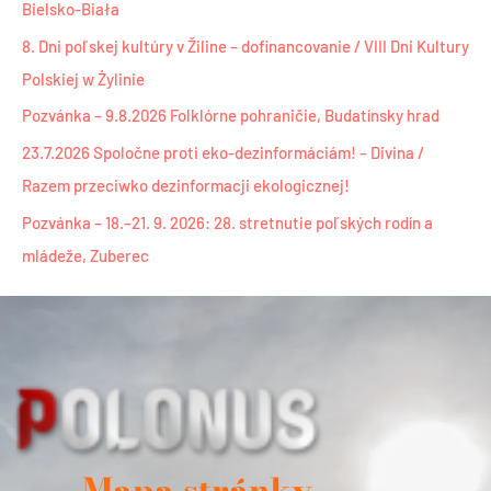
Bielsko-Biała
8. Dni poľskej kultúry v Žiline – dofinancovanie / VIII Dni Kultury
Polskiej w Żylinie
Pozvánka – 9.8.2026 Folklórne pohraničie, Budatínsky hrad
23.7.2026 Spoločne proti eko-dezinformáciám! – Divina /
Razem przeciwko dezinformacji ekologicznej!
Pozvánka – 18.–21. 9. 2026: 28. stretnutie poľských rodín a
mládeže, Zuberec
Mapa stránky