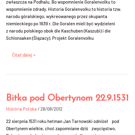
zwłaszcza na Podhalu. Bo wspomnienie Goralenvolku to
wspomnienie zdrady. Historia Goralenvolku to historia tzw.
narodu góralskiego, wykreowanego przez okupanta
niemieckiego po 1939 r. Die Goralen mieli być wydzieleni
z narodu polskiego obok die Kaschuben (Kaszubi) i die
Schlonsaken (Ślązacy). Projekt Goralenvolku
Čítať ďalej »
Bitka pod Obertynom 22.9.1531
Bitka
pod
História Poľska
/
28/08/2012
Obertynom
22.9.1531
22 sierpnia 1531 roku hetman Jan Tarnowski odniósł pod
Obertynem wielkie, choć zapomniane dziś zwycięstwo.