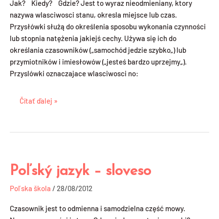
Jak? Kiedy? Gdzie? Jest to wyraz nieodmieniany, ktory
nazywa wlasciwosci stanu, okresla miejsce lub czas.
Przysłówki służą do określenia sposobu wykonania czynności
lub stopnia natężenia jakiejś cechy. Używa się ich do
określania czasowników („samochód jedzie szybko„) lub
przymiotników i imiesłowów („jesteś bardzo uprzejmy„).
Przyslówki oznaczajace wlasciwosci no:
Čítať ďalej »
Poľský jazyk – sloveso
Poľský
jazyk
Poľska škola
/
28/08/2012
–
sloveso
Czasownik jest to odmienna i samodzielna część mowy.