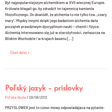
Był najpopularniejszym alchemikiem w XVII wiecznej Europie.
vedec
Królowie błagali go, by zdradził im tajemnicę kamienia
filozoficznego. On dowiódł, że alchemia to nie tylko tzw. „czary
mary“. Między innymi dzięki jego badaniom alchemia dała
początek prawdziwym dyscyplinom nauki – chemii i fizyce.
Alchemią interesowano się już w starożytności, zwłaszcza na
Bliskim Wschodzie i w krajach basenu […]
Čítať ďalej »
Poľský jazyk – príslovky
Poľský
jazyk
Poľska škola
/
28/08/2012
–
príslovky
PRZYSLOWEK jest to czesc mowy odpowiadajaca na pytanie: