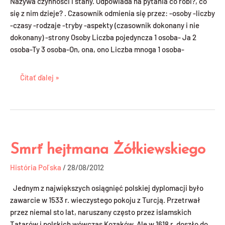
Nazywa czynności i stany. Odpowiada na pytania co robi?, co
się z nim dzieje? . Czasownik odmienia się przez: -osoby -liczby
-czasy -rodzaje -tryby -aspekty (czasownik dokonany i nie
dokonany) -strony Osoby Liczba pojedyncza 1 osoba- Ja 2
osoba-Ty 3 osoba-On, ona, ono Liczba mnoga 1 osoba-
Čítať ďalej »
Smrť hejtmana Żółkiewskiego
Smrť
hejtmana
História Poľska
/
28/08/2012
Żółkiewskiego
Jednym z największych osiągnięć polskiej dyplomacji było
zawarcie w 1533 r. wieczystego pokoju z Turcją. Przetrwał
przez niemal sto lat, naruszany często przez islamskich
Tatarów i polskich wówczas Kozaków. Ale w 1618 r. doszło do