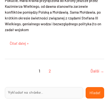
Pokucie, mała kraina przyłączona do Korony jeszcze przez
Kazimierza Wielkiego, od dawna stanowiła zarzewie
konfliktów pomiędzy Polską a Mołdawią. Sama Mołdawia, po
krótkim okresie świetności związanej z rządami Stefana III
Wielkiego, genialnego wodza i bezwzględnego polityka (to on
zadał wojskom
Čítať ďalej »
1
2
Ďalší
→
H
K
Hľadať
ľ
a
a
t