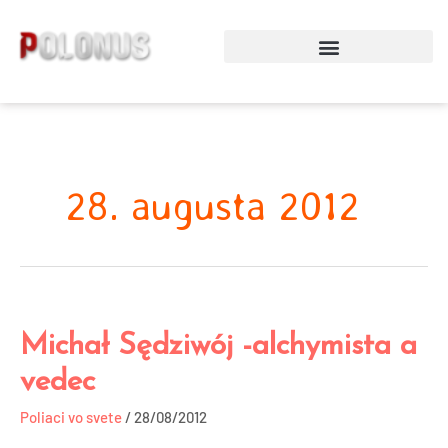
Preskočiť
na
obsah
28. augusta 2012
Michał Sędziwój -alchymista a
Michał
Sędziwój
vedec
-
alchymista
Poliaci vo svete
/
28/08/2012
a