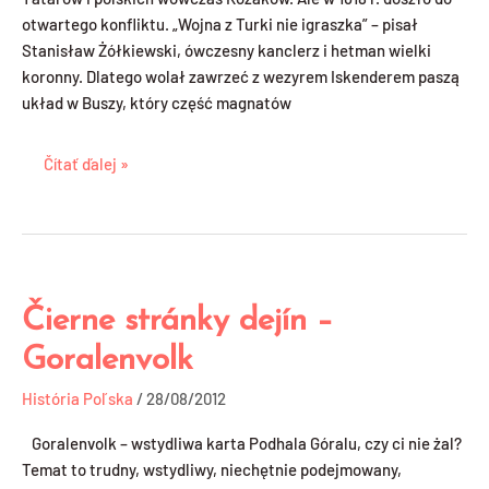
otwartego konfliktu. „Wojna z Turki nie igraszka” – pisał
Stanisław Żółkiewski, ówczesny kanclerz i hetman wielki
koronny. Dlatego wolał zawrzeć z wezyrem Iskenderem paszą
układ w Buszy, który część magnatów
Čítať ďalej »
Čierne stránky dejín –
Čierne
stránky
Goralenvolk
dejín
–
História Poľska
/
28/08/2012
Goralenvolk
Goralenvolk – wstydliwa karta Podhala Góralu, czy ci nie żal?
Temat to trudny, wstydliwy, niechętnie podejmowany,