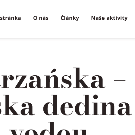
 stránka
O nás
Články
Naše aktivity
trzańska –
ka dedina
 vodou