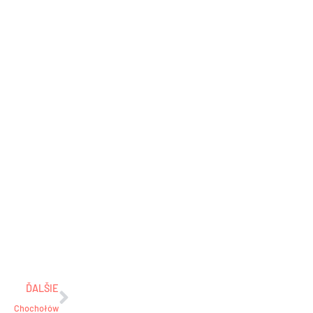
Ďalšie
ĎALŠIE
Chochołów