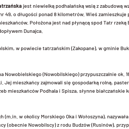
atrzańska
jest niewielką podhalańską wsią z zabudową w
 nr 49, o długości ponad 8 kilometrów. Wieś zamieszkuje
mieszkańców. Położona jest nad płynącą spod Tatr rzeką 
dopływem Dunajca.
olskim, w powiecie tatrzańskim (Zakopane), w gminie Bu
a Nowobielskiego (Nowobilskiego) przypuszczalnie ok. 16
ki. Jej mieszkańcy zajmowali się gospodarką rolną, past
trzeb mieszkańców Podhala i Spisza, słynne białczańskie 
h (m.in. w okolicy Morskiego Oka i Wołoszyna), nazywała
lscy (obecnie Nowobilscy) z rodu Budzów (Rusinów), przy