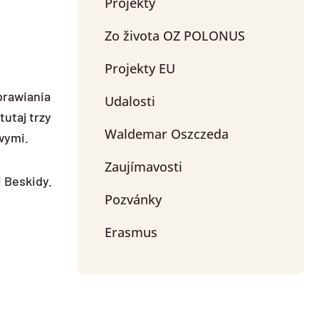
Projekty
Zo života OZ POLONUS
Projekty EU
prawiania
Udalosti
tutaj trzy
Waldemar Oszczeda
owymi.
Zaujímavosti
i Beskidy.
Pozvánky
Erasmus