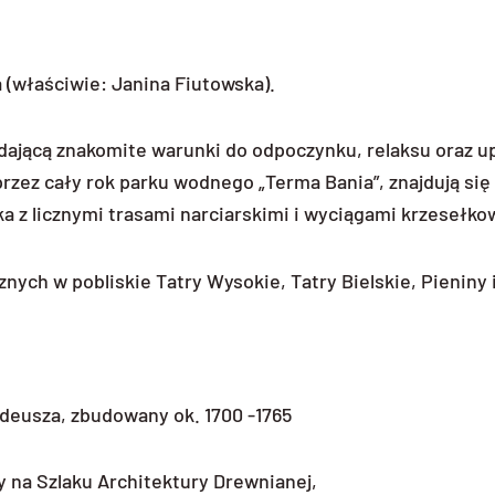
 (właściwie: Janina Fiutowska).
ającą znakomite warunki do odpoczynku, relaksu oraz u
rzez cały rok parku wodnego „Terma Bania”, znajdują się 
wka z licznymi trasami narciarskimi i wyciągami krzesełk
ych w pobliskie Tatry Wysokie, Tatry Bielskie, Pieniny 
deusza, zbudowany ok. 1700 -1765
cy na Szlaku Architektury Drewnianej,