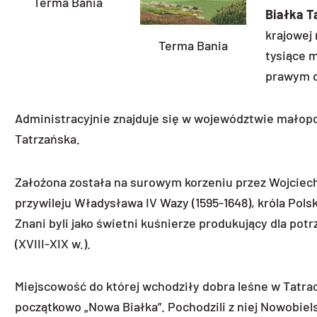
Terma Bania
Białka T
krajowej
Terma Bania
tysiące 
prawym 
Administracyjnie znajduje się w województwie małop
Tatrzańska.
Założona została na surowym korzeniu przez Wojciech
przywileju Władysława IV Wazy (1595-1648), króla Pols
Znani byli jako świetni kuśnierze produkujący dla po
(XVIII-XIX w.).
Miejscowość do której wchodziły dobra leśne w Tatrac
początkowo „Nowa Białka”. Pochodzili z niej Nowobie