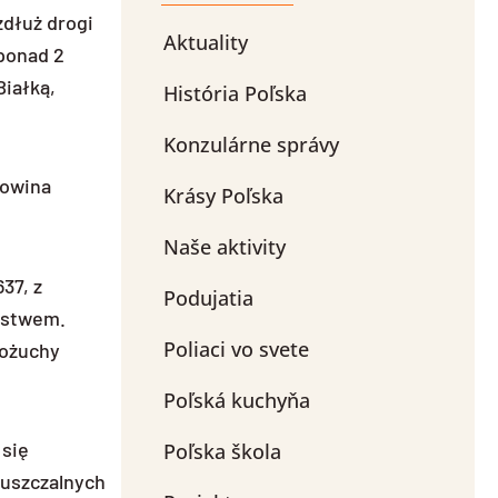
zdłuż drogi
Aktuality
 ponad 2
Białką,
História Poľska
Konzulárne správy
kowina
Krásy Poľska
Naše aktivity
37, z
Podujatia
erstwem.
Poliaci vo svete
kożuchy
Poľská kuchyňa
 się
Poľska škola
puszczalnych