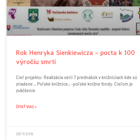
Rok Henryka Sienkiewicza – pocta k 100
výročiu smrti
Cieľ projektu: Realizácia sérii 7 prednášok v knižniciach kde sú
zriadene ,, Poľské knižnice,, -poľské knižne fondy. Cieľom je
zväčšenie
ČÍTAŤ VIAC »
08/11/2016