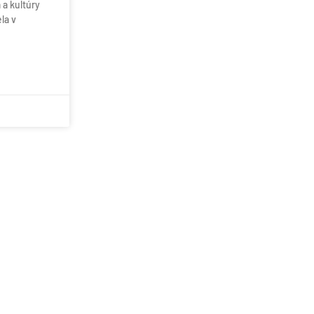
 a kultúry
la v