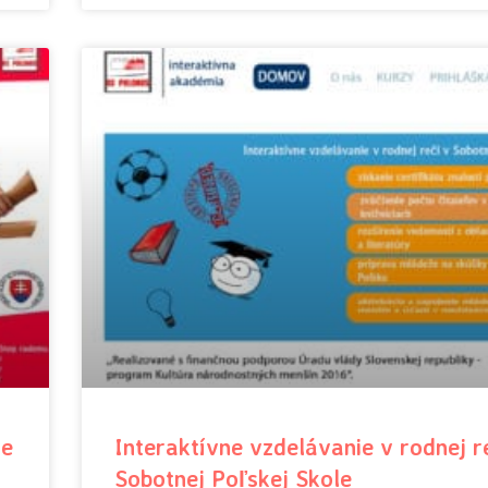
ie
Interaktívne vzdelávanie v rodnej r
Sobotnej Poľskej Skole