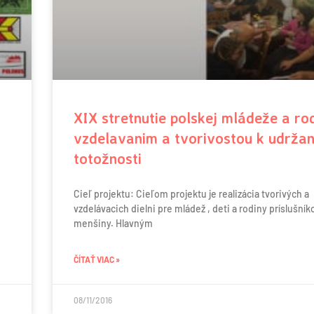
XIX stretnutie polskej mládeže a ro
vzdelavanim a tvorivostou k udržan
totožnosti
Cieľ projektu: Cieľom projektu je realizácia tvorivých a
vzdelávacich dielni pre mládež , deti a rodiny príslušník
menšiny. Hlavným
ČÍTAŤ VIAC »
08/11/2016