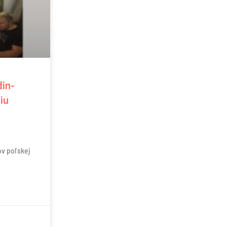
din-
iu
ov poľskej