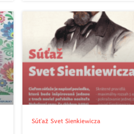
Súťaž Svet Sienkiewicza