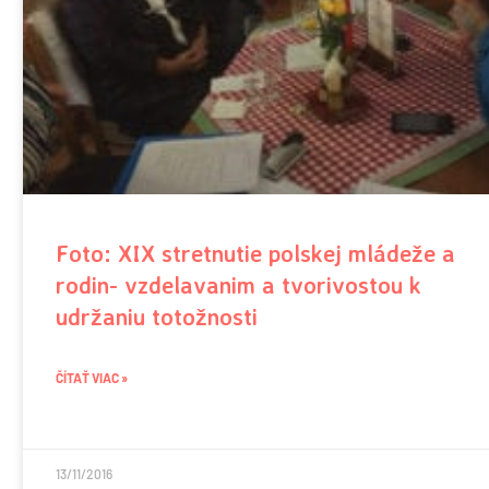
Foto: XIX stretnutie polskej mládeže a
rodin- vzdelavanim a tvorivostou k
udržaniu totožnosti
ČÍTAŤ VIAC »
13/11/2016