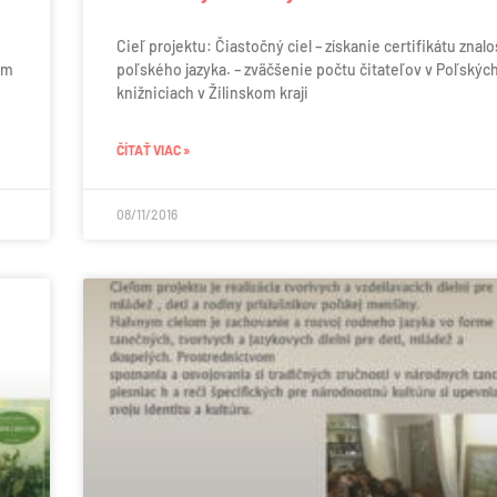
Cieľ projektu: Čiastočný ciel – získanie certifikátu znalo
om
poľského jazyka. – zväčšenie počtu čitateľov v Poľskýc
knižniciach v Žilinskom kraji
ČÍTAŤ VIAC »
08/11/2016