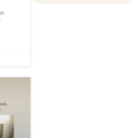
sti
h