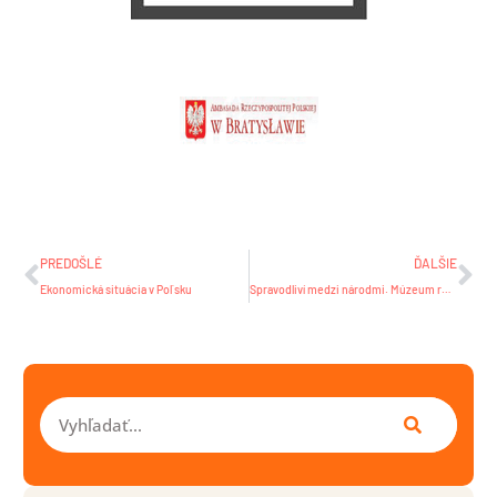
Prev
Ďa
PREDOŠLÉ
ĎALŠIE
Ekonomická situácia v Poľsku
Spravodliví medzi národmi. Múzeum rodiny Ulmovcov v Markowej
Vyhľadať