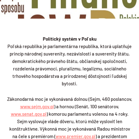
Politický systém v Poľsku
Poľská republika je parlamentárna republika, ktorá uplatňuje
princíp národnej suverenity, nezávislosti a suverenity štátu,
demokratického právneho štátu, občianskej spoločnosti,
rozdelenia právomoci, pluralizmu, legalizmu, sociálneho
trhového hospodárstva a prirodzenej dôstojnosti ľudskej
bytosti.
Zákonodarná moc je vykonávaná dolnou (Sejm, 460 poslancov,
www.sejm.gov.pl
) a hornou (Senát, 100 senátorov,
www.senat.gov.pl
) komorou parlamentu volenou na 4 roky.
Sejm vyslovuje vláde dôveru, ktorú môže vysloviť len
konštruktívne. Výkonná moc je vykonávaná Radou ministrov
na čele s premiérom (
www.premier.gov.pl
) a prezidentom