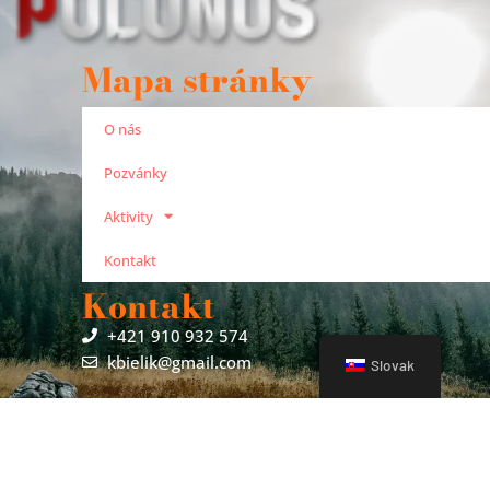
Mapa stránky
O nás
Pozvánky
Aktivity
Kontakt
Kontakt
+421 910 932 574
kbielik@gmail.com
Slovak
© 2022 - Všetky práva vyhradené - OZ Polonus