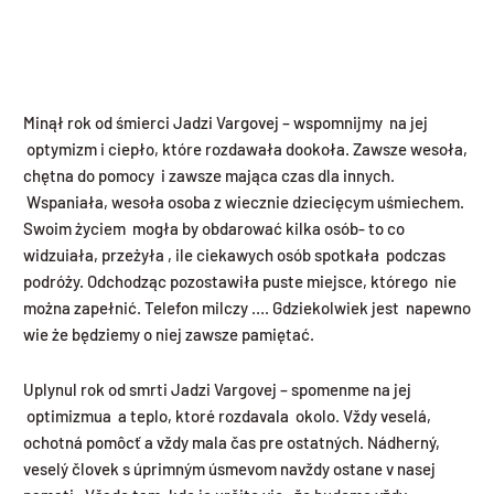
Minął rok od śmierci Jadzi Vargovej – wspomnijmy na jej
optymizm i ciepło, które rozdawała dookoła. Zawsze wesoła,
chętna do pomocy i zawsze mająca czas dla innych.
Wspaniała, wesoła osoba z wiecznie dziecięcym uśmiechem.
Swoim życiem mogła by obdarować kilka osób- to co
widzuiała, przeżyła , ile ciekawych osób spotkała podczas
podróży. Odchodząc pozostawiła puste miejsce, którego nie
można zapełnić. Telefon milczy …. Gdziekolwiek jest napewno
wie że będziemy o niej zawsze pamiętać.
Uplynul rok od smrti Jadzi Vargovej – spomenme na jej
optimizmua a teplo, ktoré rozdavala okolo. Vždy veselá,
ochotná pomôcť a vždy mala čas pre ostatných. Nádherný,
veselý človek s úprimným úsmevom navždy ostane v nasej