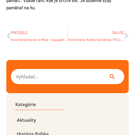
pamati . Všade tam, kde je určite vie , že budeme vždy
pamätať na ňu.
Prev
Ďa
PREDOŠLÉ
ĎALŠIE
Hotel Gołębiewski vo Wiśle – Aquapark Tropicana
Terma Bania -Białka Tatrzańska -POĽSKO
Vyhľadať
Kategórie
Aktuality
História Poľska