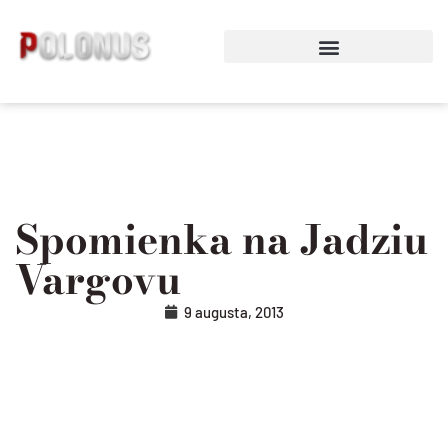
Preskočiť
na
obsah
Spomienka na Jadziu
Vargovu
9 augusta, 2013