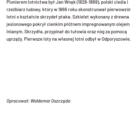
Pionierem lotnictwa był Jan Wnęk (1828-1869), polski cieśla i
rzeźbiarz ludowy, który w 1866 roku skonstruował pierwowzór
lotni o kształcie skrzydeł ptaka. Szkielet wykonany z drewna
jesionowego pokrył cienkim płótnem impregnowanym olejem
lnianym. Skrzydła, przypinał do tułowia oraz nóg za pomocą
uprzęży. Pierwsze loty na własnej lotni odbył w Odporyszowie.
Opracował: Waldemar Oszczęda