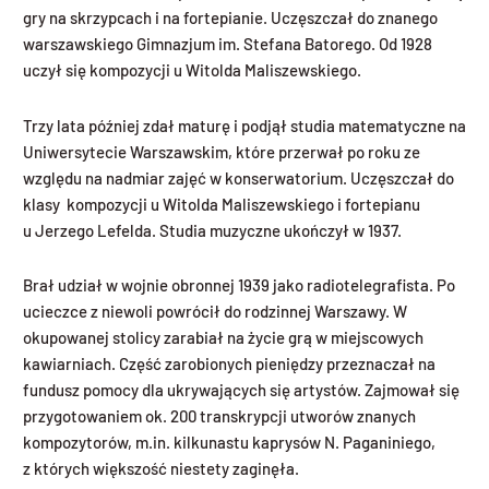
gry na skrzypcach i na fortepianie. Uczęszczał do znanego
warszawskiego Gimnazjum im. Stefana Batorego. Od 1928
uczył się kompozycji u Witolda Maliszewskiego.
Trzy lata później zdał maturę i podjął studia matematyczne na
Uniwersytecie Warszawskim, które przerwał po roku ze
względu na nadmiar zajęć w konserwatorium. Uczęszczał do
klasy kompozycji u Witolda Maliszewskiego i fortepianu
u Jerzego Lefelda. Studia muzyczne ukończył w 1937.
Brał udział w wojnie obronnej 1939 jako radiotelegrafista. Po
ucieczce z niewoli powrócił do rodzinnej Warszawy. W
okupowanej stolicy zarabiał na życie grą w miejscowych
kawiarniach. Część zarobionych pieniędzy przeznaczał na
fundusz pomocy dla ukrywających się artystów. Zajmował się
przygotowaniem ok. 200 transkrypcji utworów znanych
kompozytorów, m.in. kilkunastu kaprysów N. Paganiniego,
z których większość niestety zaginęła.