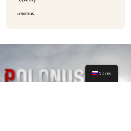
Erasmus
Slovak
Mapa stránky
O nás
Pozvánky