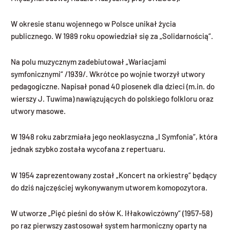
W okresie stanu wojennego w Polsce unikał życia
publicznego. W 1989 roku opowiedział się za „Solidarnością“.
Na polu muzycznym zadebiutował „Wariacjami
symfonicznymi“ /1939/. Wkrótce po wojnie tworzył utwory
pedagogiczne. Napisał ponad 40 piosenek dla dzieci (m.in. do
wierszy J. Tuwima) nawiązujących do polskiego folkloru oraz
utwory masowe.
W 1948 roku zabrzmiała jego neoklasyczna „I Symfonia“, która
jednak szybko została wycofana z repertuaru.
W 1954 zaprezentowany został „Koncert na orkiestrę“ będący
do dziś najczęściej wykonywanym utworem komopozytora.
W utworze „Pięć pieśni do słów K. Iłłakowiczówny“ (1957-58)
po raz pierwszy zastosował system harmoniczny oparty na