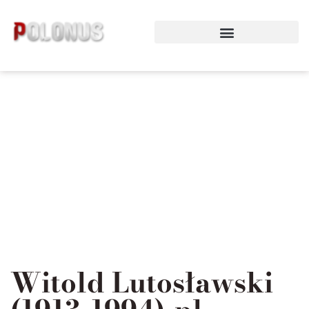
Preskočiť
na
obsah
Witold Lutosławski