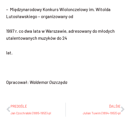
– Międzynarodowy Konkurs Wiolonczelowy im. Witolda
Lutosławskiego – organizowany od
1997 r. co dwa lata w Warszawie, adresowany do młodych
utalentowanych muzyków do 24
lat.
Opracował:
Waldemar Oszczęda
Prev
Ďa
PREDOŠLÉ
ĎALŠIE
Jan Czochralski (1885-1953)-pl
Julian Tuwim (1894-1953)-pl