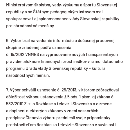
Ministerstvom školstva, vedy, výskumu a športu Slovenskej
republiky a so Štátnym pedagogickým ústavom mal
spolupracovať aj splnomocnenec vlády Slovenskej republiky
pre národnostné menšiny.
6. Výbor bral na vedomie informáciu o dočasnej pracovnej
skupine zriadenej podľa uznesenia
č. 15/2012 VNMES na vypracovanie nových transparentných
pravidiel alokácie finančných prostriedkov v rámci dotačného
programu Úradu vlády Slovenskej republiky – kultúra
národnostných menšín.
7. Výbor schválil uznesenie č. 25/2013, v ktorom zdôrazňoval
dôležitosť výkonu ustanovenia § 5 ods. 1 písm. g) zákona č.
532/2010 Z. z. o Rozhlase a televízii Slovenska a o zmene
a doplnení niektorých zákonov v znení neskorších
predpisov.Členovia výboru predniesli svoje pripomienky
predstaviteľom Rozhlasu a televízie Slovenska v súvislosti