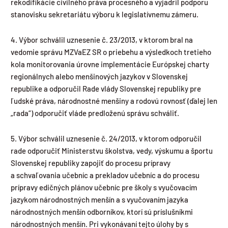
rekodifikácie civilného práva procesného a vyjadril podporu
stanovisku sekretariátu výboru k legislatívnemu zámeru.
4. Výbor schválil uznesenie č. 23/2013, v ktorom bral na
vedomie správu MZVaEZ SR o priebehu a výsledkoch tretieho
kola monitorovania úrovne implementácie Európskej charty
regionálnych alebo menšinových jazykov v Slovenskej
republike a odporučil Rade vlády Slovenskej republiky pre
ľudské práva, národnostné menšiny a rodovú rovnosť (ďalej len
„rada“) odporučiť vláde predloženú správu schváliť.
5. Výbor schválil uznesenie č. 24/2013, v ktorom odporučil
rade odporučiť Ministerstvu školstva, vedy, výskumu a športu
Slovenskej republiky zapojiť do procesu prípravy
a schvaľovania učebníc a prekladov učebníc a do procesu
prípravy edičných plánov učebníc pre školy s vyučovacím
jazykom národnostných menšín a s vyučovaním jazyka
národnostných menšín odborníkov, ktorí sú príslušníkmi
národnostných menšín. Pri vykonávaní tejto úlohy by s