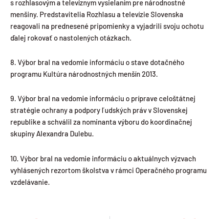
s rozhlasovým a televíznym vysielaním pre národnostné
menšiny. Predstavitelia Rozhlasu a televízie Slovenska
reagovali na prednesené pripomienky a vyjadrili svoju ochotu
ďalej rokovať o nastolených otázkach.
8. Výbor bral na vedomie informáciu o stave dotačného
programu Kultúra národnostných menšín 2013.
9. Výbor bral na vedomie informáciu o príprave celoštátnej
stratégie ochrany a podpory ľudských práv v Slovenskej
republike a schválil za nominanta výboru do koordinačnej
skupiny Alexandra Dulebu.
10. Výbor bral na vedomie informáciu o aktuálnych výzvach
vyhlásených rezortom školstva v rámci Operačného programu
vzdelávanie.
Prev
Ďa