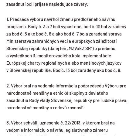
zasadnutí boli prijaté nasledujúce závery:
1. Predseda výboru navrhol zmenu predloženého návrhu
programu. Body č. 3 a 7 boli vypustené, bod č. 10 bol zaradený
za bod č. 5 ako bod č. 6 a ako bod č. 7 bola zaradená správa
Ministerstva zahraničných vecí a európskych záležitostí
Slovenskej republiky (ďalej len „MZVaEZ SR“) o priebehu
a výsledkoch 3. monitorovacieho kola implementácie
Európskej charty regionálnych alebo menšinových jazykov
v Slovenskej republike. Bod č. 13 bol zaradený ako bod č. 8.
2. Výbor bral na vedomie informáciu podpredsedu Výboru pre
národnostné menšiny a etnické skupiny z deviateho
zasadnutia Rady vlády Slovenskej republiky pre ľudské práva,
národnostné menšiny a rodovú rovnosť.
3. Výbor schválil uznesenie č. 22/2013, v ktorom bral na
vedomie informáciu o návrhu legislatívneho zámeru