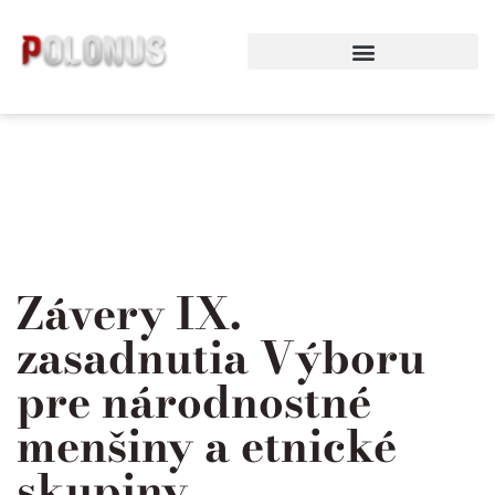
Preskočiť
na
obsah
Závery IX.
zasadnutia Výboru
pre národnostné
menšiny a etnické
skupiny